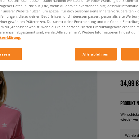
hren Bedürfnissen passen. Dabei handeln wir stets unter voller Wahrung der Sicherheit
ogener Daten. Klicke auf „OK“, wenn du damit einverstanden bist, dass wir Informati
f unserer Website nutzen, um speziell für dich personalisierte Inhalte vorzubereiten – 
ehlungen, die zu deinen Bedürfnissen und Interessen passen, personalisierte Werbun
einer gewählten Präferenzen. Du kannst deine Entscheidung und die Cookie-Einstellung
em du „Anpassen“ wählst. Wenn du keine personalisierten Produktangebote erhalten m
äferenzen abgestimmt sind, wähle „Alle ablehnen“. Weitere Informationen findest du i
tzerklärung.
ADIDAS
assen
Alle ablehnen
damen, kl
34,99 €
PRODUKT N
Wir schick
wieder ver
Wähle d