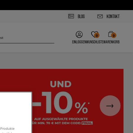
BLOG
KONTAKT
0
0
EINLOGGEN
WUNSCHLISTE
WARENKORB
n Produkte