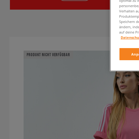
optimal zu i
personenbez
Verhalten au
Produktempf
Speichern d
ändern, ind
auf deine Pr
Datenschu
Anp
PRODUKT NICHT VERFÜGBAR