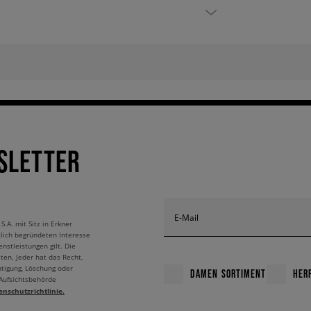
SLETTER
E-Mail
A. mit Sitz in Erkner
tlich begründeten Interesse
nstleistungen gilt. Die
ten. Jeder hat das Recht,
htigung, Löschung oder
DAMEN SORTIMENT
HER
 Aufsichtsbehörde
enschutzrichtlinie.