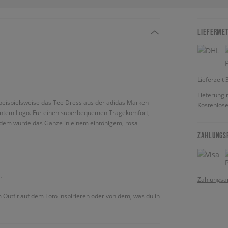
LIEFERME
Lieferzeit
Lieferung 
, beispielsweise das Tee Dress aus der adidas Marken
Kostenlose
kanntem Logo. Für einen superbequemen Tragekomfort,
rdem wurde das Ganze in einem eintönigem, rosa
ZAHLUNGS
.
Zahlungsa
m Outfit auf dem Foto inspirieren oder von dem, was du in