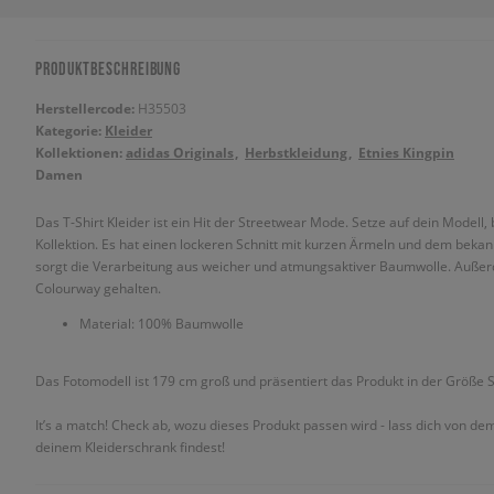
PRODUKTBESCHREIBUNG
Herstellercode:
H35503
Kategorie:
Kleider
Kollektionen:
adidas Originals
Herbstkleidung
Etnies Kingpin
Damen
Das T-Shirt Kleider ist ein Hit der Streetwear Mode. Setze auf dein Modell
Kollektion. Es hat einen lockeren Schnitt mit kurzen Ärmeln und dem be
sorgt die Verarbeitung aus weicher und atmungsaktiver Baumwolle. Auße
Colourway gehalten.
Material: 100% Baumwolle
Das Fotomodell ist 179 cm groß und präsentiert das Produkt in der Größe S
It’s a match! Check ab, wozu dieses Produkt passen wird - lass dich von de
deinem Kleiderschrank findest!