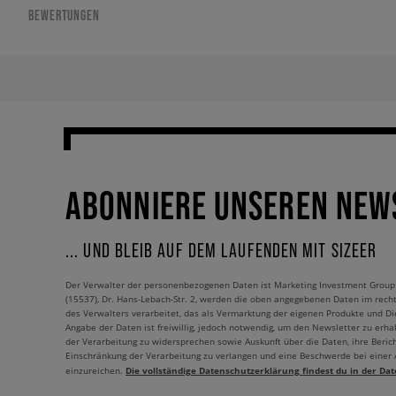
BEWERTUNGEN
ABONNIERE UNSEREN NEW
... UND BLEIB AUF DEM LAUFENDEN MIT SIZEER
Der Verwalter der personenbezogenen Daten ist Marketing Investment Group S.
(15537), Dr. Hans-Lebach-Str. 2, werden die oben angegebenen Daten im rech
des Verwalters verarbeitet, das als Vermarktung der eigenen Produkte und Die
Angabe der Daten ist freiwillig, jedoch notwendig, um den Newsletter zu erhal
der Verarbeitung zu widersprechen sowie Auskunft über die Daten, ihre Beric
Einschränkung der Verarbeitung zu verlangen und eine Beschwerde bei einer
Die vollständige Datenschutzerklärung findest du in der Dat
einzureichen.