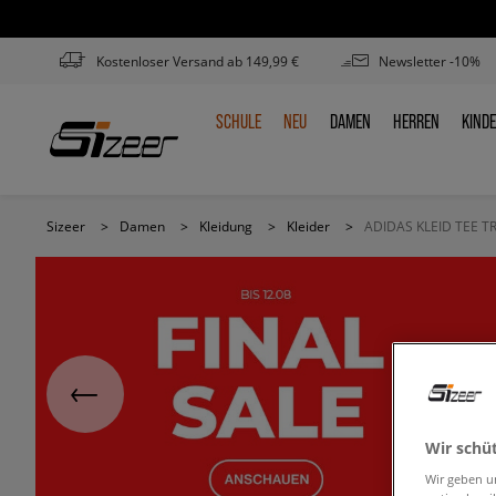
Kostenloser Versand ab 149,99 €
Newsletter -10%
SCHULE
NEU
DAMEN
HERREN
KIND
SCHULE
NEU
DAMEN
HERREN
KIN
Sizeer
>
Damen
>
Kleidung
>
Kleider
>
ADIDAS KLEID TEE 
Wir schü
Wir geben u