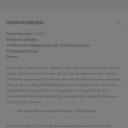
PRODUKTBESCHREIBUNG
Herstellercode:
HC4552
Kategorie:
Kleider
Kollektionen:
adidas Originals
Frühlingsschuhe
Frühlingskleidung
Damen
Wähle stets bequeme und stylische Teile. Das Langarm-Kleid der Marke
adidas zeichnet sich mit beiden dieser Eigenschaften aus. Der an die
Silhouette angepasste Schnitt, wie auch der dunkle Colourway, bewirken,
dass du dich in diesem Modell einfach perfekt präsentieren wirst. Das
weiche Material verleiht hier ein angenehmes Tragefeeling. Ein
interessantes Detail ist hier der Zip am Ausschnitt. Natürlich darf auch
das Logo nicht fehlen.
Material: 89% recyceltes Polyester, 11% Elasthan
Das Fotomodell ist 177 cm groß und präsentiert das Produkt in der