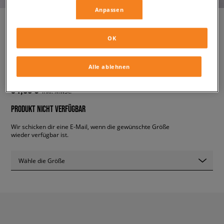
Anpassen
OK
ADIDAS KLEID
damen, kleider
Alle ablehnen
34,99 €
inkl. MwSt.
PRODUKT NICHT VERFÜGBAR
Wir schicken dir eine E-Mail, wenn die gewünschte Größe
wieder verfügbar ist.
Wähle die Größe