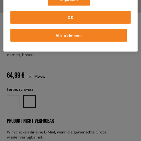
OK
Alle ablehnen
ADIDAS HOSE SATIN LACE
TRACK PANTS LOOSE
FIREBIRD
damen, hosen
64,99 €
inkl. MwSt.
Farbe:
schwarz
PRODUKT NICHT VERFÜGBAR
Wir schicken dir eine E-Mail, wenn die gewünschte Größe
wieder verfügbar ist.