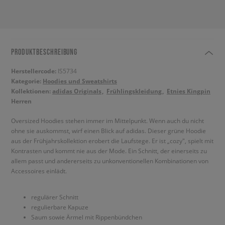
PRODUKTBESCHREIBUNG
Herstellercode:
IS5734
Kategorie:
Hoodies und Sweatshirts
Kollektionen:
adidas Originals
Frühlingskleidung
Etnies Kingpin
Herren
Oversized Hoodies stehen immer im Mittelpunkt. Wenn auch du nicht
ohne sie auskommst, wirf einen Blick auf adidas. Dieser grüne Hoodie
aus der Frühjahrskollektion erobert die Laufstege. Er ist „cozy", spielt mit
Kontrasten und kommt nie aus der Mode. Ein Schnitt, der einerseits zu
allem passt und andererseits zu unkonventionellen Kombinationen von
Accessoires einlädt.
regulärer Schnitt
regulierbare Kapuze
Saum sowie Ärmel mit Rippenbündchen