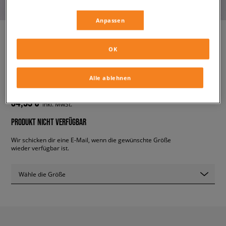
Anpassen
OK
ADIDAS HOODIE NY HOODIE
herren, hoodies und sweatshirts
Alle ablehnen
34,99 €
inkl. MwSt.
PRODUKT NICHT VERFÜGBAR
Wir schicken dir eine E-Mail, wenn die gewünschte Größe
wieder verfügbar ist.
Wähle die Größe