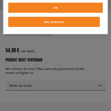
OK
Alle ablehnen
ADIDAS HOODIE 3-STRIPES HZ
herren, hoodies und sweatshirts
54,99 €
inkl. MwSt.
PRODUKT NICHT VERFÜGBAR
Wir schicken dir eine E-Mail, wenn die gewünschte Größe
wieder verfügbar ist.
Wähle die Größe