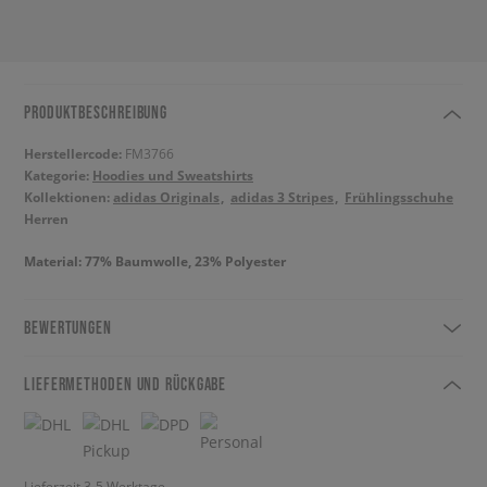
PRODUKTBESCHREIBUNG
Herstellercode:
FM3766
Kategorie:
Hoodies und Sweatshirts
Kollektionen:
adidas Originals
adidas 3 Stripes
Frühlingsschuhe
Herren
Material: 77% Baumwolle, 23% Polyester
BEWERTUNGEN
LIEFERMETHODEN UND RÜCKGABE
Lieferzeit 3-5 Werktage