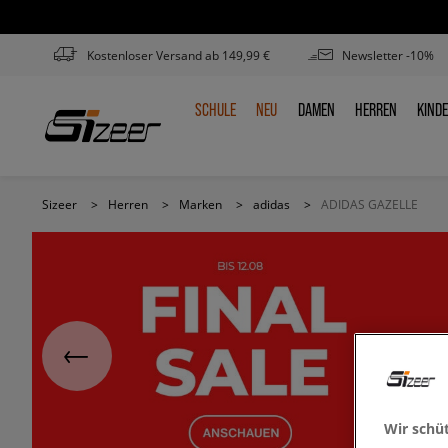
Kostenloser Versand ab 149,99 €
Newsletter -10%
SCHULE
NEU
DAMEN
HERREN
KIND
SCHULE
NEU
DAMEN
HERREN
KIN
Sizeer
>
Herren
>
Marken
>
adidas
>
ADIDAS GAZELLE
Wir schü