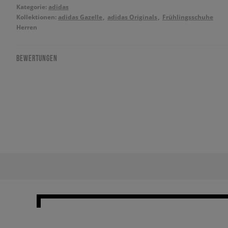
Kategorie:
adidas
Kollektionen:
adidas Gazelle
adidas Originals
Frühlingsschuhe
Herren
BEWERTUNGEN