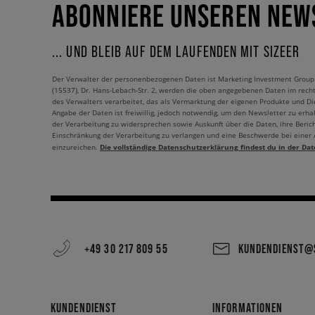
ABONNIERE UNSEREN NEW
... UND BLEIB AUF DEM LAUFENDEN MIT SIZEER
Der Verwalter der personenbezogenen Daten ist Marketing Investment Group S.
(15537), Dr. Hans-Lebach-Str. 2, werden die oben angegebenen Daten im rech
des Verwalters verarbeitet, das als Vermarktung der eigenen Produkte und Die
Angabe der Daten ist freiwillig, jedoch notwendig, um den Newsletter zu erhal
der Verarbeitung zu widersprechen sowie Auskunft über die Daten, ihre Beric
Einschränkung der Verarbeitung zu verlangen und eine Beschwerde bei einer
Die vollständige Datenschutzerklärung findest du in der Dat
einzureichen.
+49 30 217 809 55
KUNDENDIENST@S
KUNDENDIENST
INFORMATIONEN