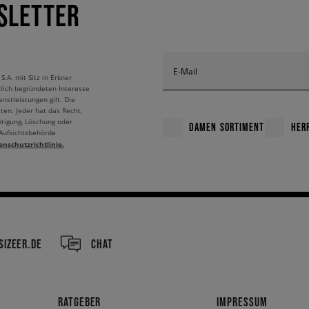
SLETTER
E-Mail
A. mit Sitz in Erkner
tlich begründeten Interesse
nstleistungen gilt. Die
ten. Jeder hat das Recht,
htigung, Löschung oder
DAMEN SORTIMENT
HER
 Aufsichtsbehörde
enschutzrichtlinie.
IZEER.DE
CHAT
RATGEBER
IMPRESSUM