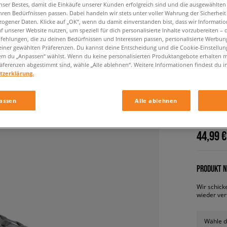
nser Bestes, damit die Einkäufe unserer Kunden erfolgreich sind und die ausgewählte
hren Bedürfnissen passen. Dabei handeln wir stets unter voller Wahrung der Sicherheit
ogener Daten. Klicke auf „OK“, wenn du damit einverstanden bist, dass wir Informati
f unserer Website nutzen, um speziell für dich personalisierte Inhalte vorzubereiten – 
ehlungen, die zu deinen Bedürfnissen und Interessen passen, personalisierte Werbun
einer gewählten Präferenzen. Du kannst deine Entscheidung und die Cookie-Einstellung
em du „Anpassen“ wählst. Wenn du keine personalisierten Produktangebote erhalten m
äferenzen abgestimmt sind, wähle „Alle ablehnen“. Weitere Informationen findest du i
tzerklärung.
ADIDAS
assen
Alle ablehnen
herren, a
44,99 €
PRODUKT N
Wir schick
wieder ver
Wähle d