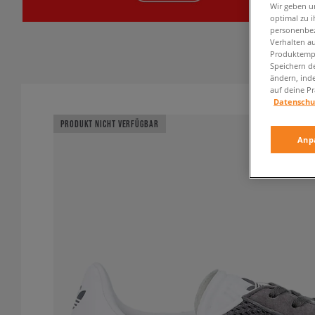
Wir geben u
optimal zu i
personenbez
Verhalten au
Produktempf
Speichern d
ändern, ind
auf deine Pr
Datenschu
PRODUKT NICHT VERFÜGBAR
Anp