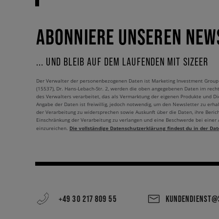
ABONNIERE UNSEREN NEW
... UND BLEIB AUF DEM LAUFENDEN MIT SIZEER
Der Verwalter der personenbezogenen Daten ist Marketing Investment Group S.
(15537), Dr. Hans-Lebach-Str. 2, werden die oben angegebenen Daten im rech
des Verwalters verarbeitet, das als Vermarktung der eigenen Produkte und Die
Angabe der Daten ist freiwillig, jedoch notwendig, um den Newsletter zu erhal
der Verarbeitung zu widersprechen sowie Auskunft über die Daten, ihre Beric
Einschränkung der Verarbeitung zu verlangen und eine Beschwerde bei einer
Die vollständige Datenschutzerklärung findest du in der Dat
einzureichen.
+49 30 217 809 55
KUNDENDIENST@S