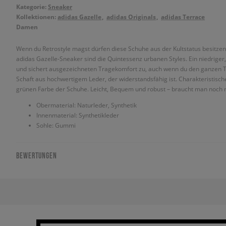
Kategorie:
Sneaker
Kollektionen:
adidas Gazelle
adidas Originals
adidas Terrace
Damen
Wenn du Retrostyle magst dürfen diese Schuhe aus der Kultstatus besitzend
adidas Gazelle-Sneaker sind die Quintessenz urbanen Styles. Ein niedriger
und sichert ausgezeichneten Tragekomfort zu, auch wenn du den ganzen Tag 
Schaft aus hochwertigem Leder, der widerstandsfähig ist. Charakteristische
grünen Farbe der Schuhe. Leicht, Bequem und robust – braucht man noch
Obermaterial: Naturleder, Synthetik
Innenmaterial: Synthetikleder
Sohle: Gummi
BEWERTUNGEN