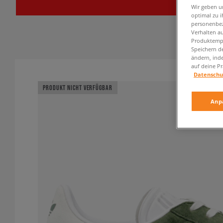
Wir geben u
optimal zu i
personenbez
Verhalten au
Produktempf
Speichern d
ändern, ind
auf deine Pr
Datenschu
PRODUKT NICHT VERFÜGBAR
Anp