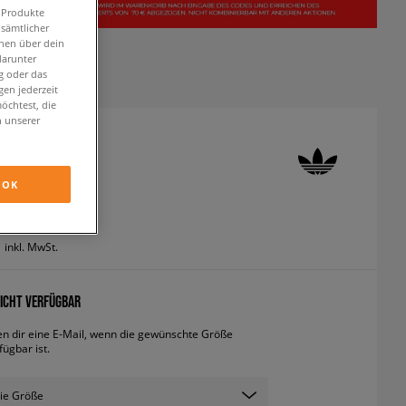
n Produkte
 sämtlicher
onen über dein
darunter
g oder das
en jederzeit
öchtest, die
n unserer
 GAZELLE
neaker
OK
inkl. MwSt.
ICHT VERFÜGBAR
en dir eine E-Mail, wenn die gewünschte Größe
fügbar ist.
ie Größe