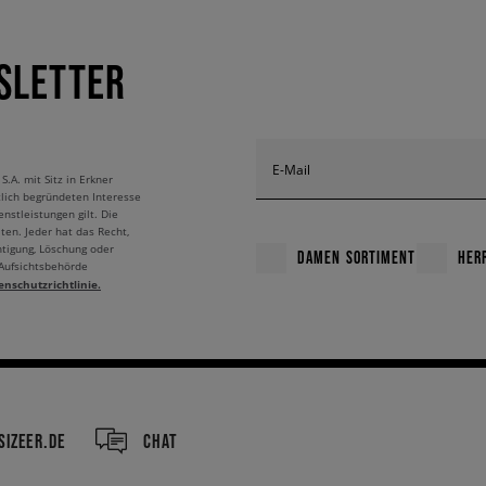
SLETTER
E-Mail
A. mit Sitz in Erkner
tlich begründeten Interesse
nstleistungen gilt. Die
ten. Jeder hat das Recht,
htigung, Löschung oder
DAMEN SORTIMENT
HER
 Aufsichtsbehörde
enschutzrichtlinie.
IZEER.DE
CHAT