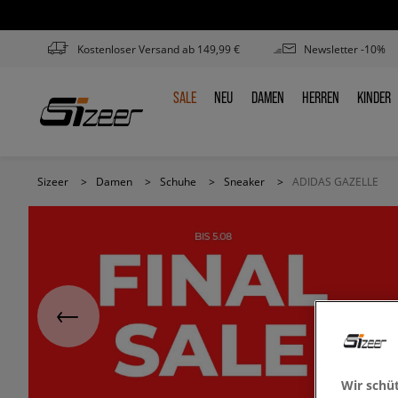
Kostenloser Versand ab 149,99 €
Newsletter -10%
SALE
NEU
DAMEN
HERREN
KINDER
SALE
NEU
DAMEN
HERREN
KINDE
Sizeer
>
Damen
>
Schuhe
>
Sneaker
>
ADIDAS GAZELLE
Wir schü