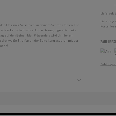
Lieferzeit
Lieferung 
en Originals-Serie nicht in deinem Schrank fehlen. Die
Kostenlose
, schlanker Schaft schränkt die Bewegungen nicht ein
auf den Beinen bist. Präsentiert wird dir hier ein
 drei weiße Streifen an der Seite kontrastieren mit der
ZAHLUNGS
 mehr?
Zahlungsa