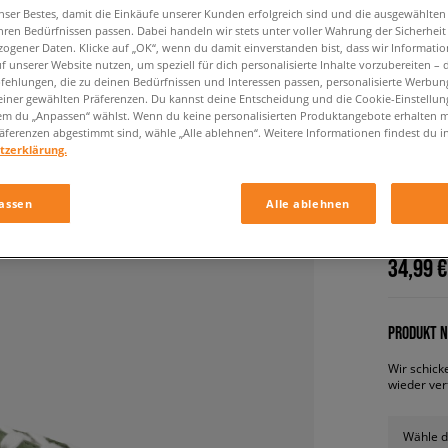
nser Bestes, damit die Einkäufe unserer Kunden erfolgreich sind und die ausgewählte
hren Bedürfnissen passen. Dabei handeln wir stets unter voller Wahrung der Sicherheit
ogener Daten. Klicke auf „OK“, wenn du damit einverstanden bist, dass wir Informati
f unserer Website nutzen, um speziell für dich personalisierte Inhalte vorzubereiten – 
ehlungen, die zu deinen Bedürfnissen und Interessen passen, personalisierte Werbun
einer gewählten Präferenzen. Du kannst deine Entscheidung und die Cookie-Einstellung
em du „Anpassen“ wählst. Wenn du keine personalisierten Produktangebote erhalten m
äferenzen abgestimmt sind, wähle „Alle ablehnen“. Weitere Informationen findest du i
tzerklärung.
ADIDAS
damen, s
assen
Alle ablehnen
34,99 €
PRODUKT N
Wir schick
wieder ver
Wähle d