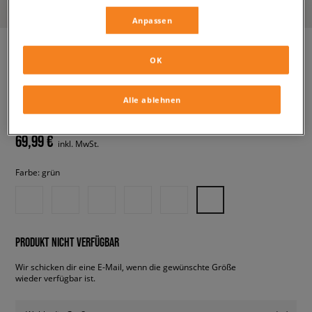
Anpassen
OK
ADIDAS GAZELLE BOLD W
damen, sneaker
Alle ablehnen
69,99 €
inkl. MwSt.
Farbe:
grün
PRODUKT NICHT VERFÜGBAR
Wir schicken dir eine E-Mail, wenn die gewünschte Größe
wieder verfügbar ist.