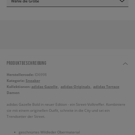
Wähle die Größe
PRODUKTBESCHREIBUNG
Herstellercode:
ID6998
Kategorie:
Sneaker
Kollektionen:
adidas Gazelle
adidas Originals
adidas Terrace
Damen
adidas Gazelle Bold in neuer Edition - ein Street-Volltreffer. Kombiniere
sie mit einem originellen Outfit, schreite in die City und sei ein
Trendsetter der Street.
geschnürtes Wildleder Obermaterial