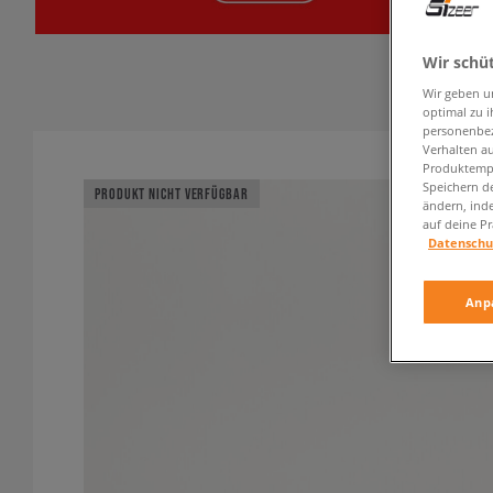
Wir schü
Wir geben u
optimal zu i
personenbez
Verhalten au
Produktempf
Speichern d
PRODUKT NICHT VERFÜGBAR
ändern, ind
auf deine Pr
Datenschu
Anp