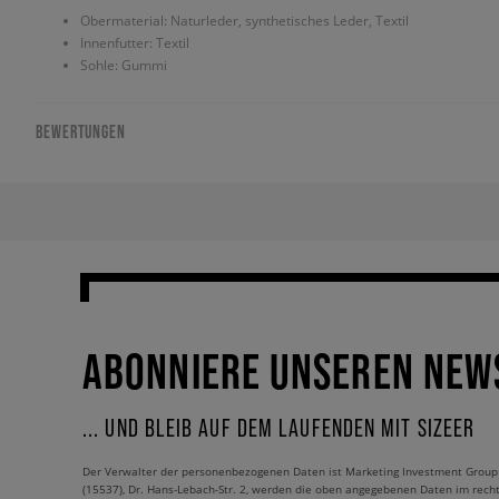
Obermaterial: Naturleder, synthetisches Leder, Textil
Innenfutter: Textil
Sohle: Gummi
BEWERTUNGEN
ABONNIERE UNSEREN NEW
... UND BLEIB AUF DEM LAUFENDEN MIT SIZEER
Der Verwalter der personenbezogenen Daten ist Marketing Investment Group S.
(15537), Dr. Hans-Lebach-Str. 2, werden die oben angegebenen Daten im rech