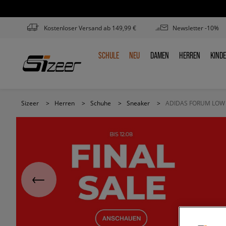
Kostenloser Versand ab 149,99 €
Newsletter -10%
SCHULE
NEU
DAMEN
HERREN
KIND
SCHULE
NEU
DAMEN
HERREN
KIN
Sizeer
>
Herren
>
Schuhe
>
Sneaker
>
ADIDAS FORUM LOW