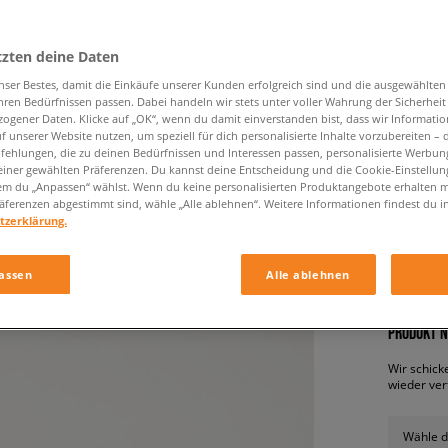
tzten deine Daten
nser Bestes, damit die Einkäufe unserer Kunden erfolgreich sind und die ausgewählte
hren Bedürfnissen passen. Dabei handeln wir stets unter voller Wahrung der Sicherheit
ogener Daten. Klicke auf „OK“, wenn du damit einverstanden bist, dass wir Informati
f unserer Website nutzen, um speziell für dich personalisierte Inhalte vorzubereiten – 
ehlungen, die zu deinen Bedürfnissen und Interessen passen, personalisierte Werbun
einer gewählten Präferenzen. Du kannst deine Entscheidung und die Cookie-Einstellung
ADIDAS
em du „Anpassen“ wählst. Wenn du keine personalisierten Produktangebote erhalten m
herren, s
äferenzen abgestimmt sind, wähle „Alle ablehnen“. Weitere Informationen findest du i
tzerklärung.
64,99 €
assen
Alle ablehnen
PRODUKT N
Wir schick
wieder ver
Wähle d