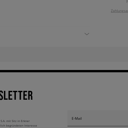
Zahlungsa
SLETTER
E-Mail
A. mit Sitz in Erkner
tlich begründeten Interesse