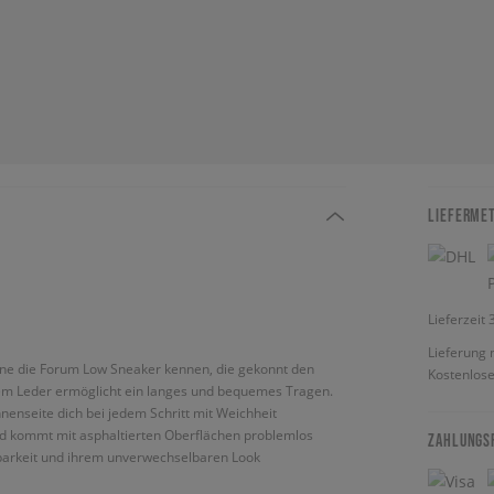
LIEFERME
Lieferzeit
Lieferung 
 ?Lerne die Forum Low Sneaker kennen, die gekonnt den
Kostenlose
rtem Leder ermöglicht ein langes und bequemes Tragen.
nenseite dich bei jedem Schritt mit Weichheit
 und kommt mit asphaltierten Oberflächen problemlos
ZAHLUNGS
tbarkeit und ihrem unverwechselbaren Look