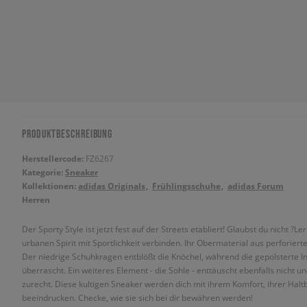
PRODUKTBESCHREIBUNG
Herstellercode:
FZ6267
Kategorie:
Sneaker
Kollektionen:
adidas Originals
Frühlingsschuhe
adidas Forum
Herren
Der Sporty Style ist jetzt fest auf der Streets etabliert! Glaubst du nicht
urbanen Spirit mit Sportlichkeit verbinden. Ihr Obermaterial aus perforie
Der niedrige Schuhkragen entblößt die Knöchel, während die gepolsterte In
überrascht. Ein weiteres Element - die Sohle - enttäuscht ebenfalls nicht
zurecht. Diese kultigen Sneaker werden dich mit ihrem Komfort, ihrer Hal
beeindrucken. Checke, wie sie sich bei dir bewähren werden!