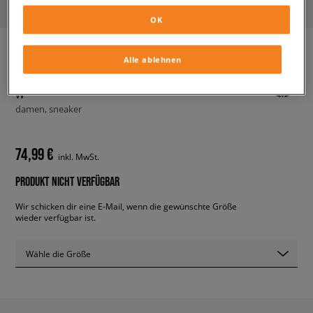
OK
Alle ablehnen
ADIDAS FORUM BONEGA MID
W
damen, sneaker
74,99 €
inkl. MwSt.
PRODUKT NICHT VERFÜGBAR
Wir schicken dir eine E-Mail, wenn die gewünschte Größe
wieder verfügbar ist.
Wähle die Größe