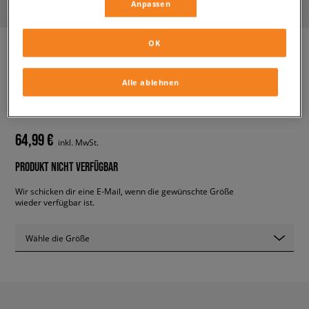
Anpassen
OK
ADIDAS FORUM BOLD W
Alle ablehnen
damen, sneaker
64,99 €
inkl. MwSt.
PRODUKT NICHT VERFÜGBAR
Wir schicken dir eine E-Mail, wenn die gewünschte Größe
wieder verfügbar ist.
Wähle die Größe