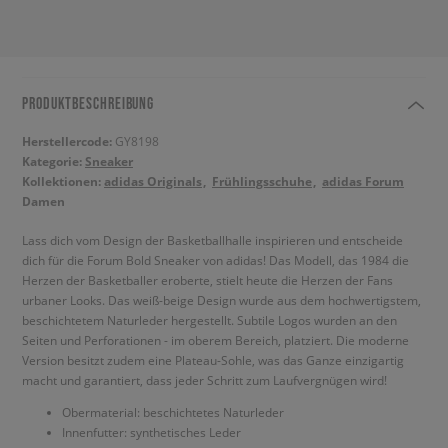
PRODUKTBESCHREIBUNG
Herstellercode:
GY8198
Kategorie:
Sneaker
Kollektionen:
adidas Originals
Frühlingsschuhe
adidas Forum
Damen
Lass dich vom Design der Basketballhalle inspirieren und entscheide
dich für die Forum Bold Sneaker von adidas! Das Modell, das 1984 die
Herzen der Basketballer eroberte, stielt heute die Herzen der Fans
urbaner Looks. Das weiß-beige Design wurde aus dem hochwertigstem,
beschichtetem Naturleder hergestellt. Subtile Logos wurden an den
Seiten und Perforationen - im oberem Bereich, platziert. Die moderne
Version besitzt zudem eine Plateau-Sohle, was das Ganze einzigartig
macht und garantiert, dass jeder Schritt zum Laufvergnügen wird!
Obermaterial: beschichtetes Naturleder
Innenfutter: synthetisches Leder