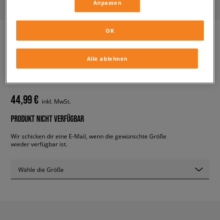
Anpassen
OK
ADIDAS FORUM BOLD W
Alle ablehnen
damen, sneaker
44,99 €
inkl. MwSt.
PRODUKT NICHT VERFÜGBAR
Wir schicken dir eine E-Mail, wenn die gewünschte Größe
wieder verfügbar ist.
Wähle die Größe