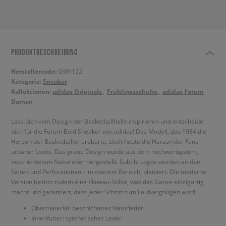
PRODUKTBESCHREIBUNG
Herstellercode:
GW9122
Kategorie:
Sneaker
Kollektionen:
adidas Originals
Frühlingsschuhe
adidas Forum
Damen
Lass dich vom Design der Basketballhalle inspirieren und entscheide
dich für die Forum Bold Sneaker von adidas! Das Modell, das 1984 die
Herzen der Basketballer eroberte, stielt heute die Herzen der Fans
urbaner Looks. Das graue Design wurde aus dem hochwertigstem,
beschichtetem Naturleder hergestellt. Subtile Logos wurden an den
Seiten und Perforationen - im oberem Bereich, platziert. Die moderne
Version besitzt zudem eine Plateau-Sohle, was das Ganze einzigartig
macht und garantiert, dass jeder Schritt zum Laufvergnügen wird!
Obermaterial: beschichtetes Naturleder
Innenfutter: synthetisches Leder