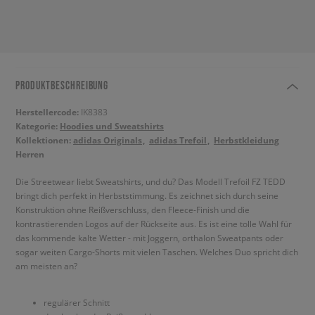
PRODUKTBESCHREIBUNG
Herstellercode:
IK8383
Kategorie:
Hoodies und Sweatshirts
Kollektionen:
adidas Originals
adidas Trefoil
Herbstkleidung
Herren
Die Streetwear liebt Sweatshirts, und du? Das Modell Trefoil FZ TEDD
bringt dich perfekt in Herbststimmung. Es zeichnet sich durch seine
Konstruktion ohne Reißverschluss, den Fleece-Finish und die
kontrastierenden Logos auf der Rückseite aus. Es ist eine tolle Wahl für
das kommende kalte Wetter - mit Joggern, orthalon Sweatpants oder
sogar weiten Cargo-Shorts mit vielen Taschen. Welches Duo spricht dich
am meisten an?
regulärer Schnitt