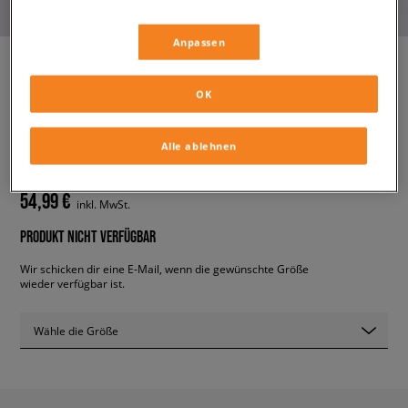
Anpassen
OK
ADIDAS FLEECESHIRT TREFOIL
FZ TEDD
herren, hoodies und sweatshirts
Alle ablehnen
54,99 €
inkl. MwSt.
PRODUKT NICHT VERFÜGBAR
Wir schicken dir eine E-Mail, wenn die gewünschte Größe
wieder verfügbar ist.
Wähle die Größe