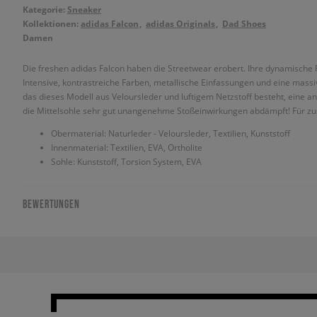
Kategorie:
Sneaker
Kollektionen:
adidas Falcon
adidas Originals
Dad Shoes
Damen
Die freshen adidas Falcon haben die Streetwear erobert. Ihre dynamische F
Intensive, kontrastreiche Farben, metallische Einfassungen und eine massiv
das dieses Modell aus Veloursleder und luftigem Netzstoff besteht, eine ant
die Mittelsohle sehr gut unangenehme Stoßeinwirkungen abdämpft! Für zusä
Obermaterial: Naturleder - Veloursleder, Textilien, Kunststoff
Innenmaterial: Textilien, EVA, Ortholite
Sohle: Kunststoff, Torsion System, EVA
BEWERTUNGEN