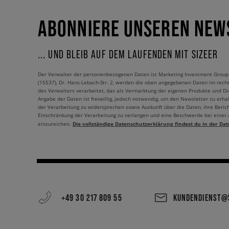
ABONNIERE UNSEREN NEW
... UND BLEIB AUF DEM LAUFENDEN MIT SIZEER
Der Verwalter der personenbezogenen Daten ist Marketing Investment Group S.
(15537), Dr. Hans-Lebach-Str. 2, werden die oben angegebenen Daten im rech
des Verwalters verarbeitet, das als Vermarktung der eigenen Produkte und Die
Angabe der Daten ist freiwillig, jedoch notwendig, um den Newsletter zu erhal
der Verarbeitung zu widersprechen sowie Auskunft über die Daten, ihre Beric
Einschränkung der Verarbeitung zu verlangen und eine Beschwerde bei einer
Die vollständige Datenschutzerklärung findest du in der Dat
einzureichen.
+49 30 217 809 55
KUNDENDIENST@S