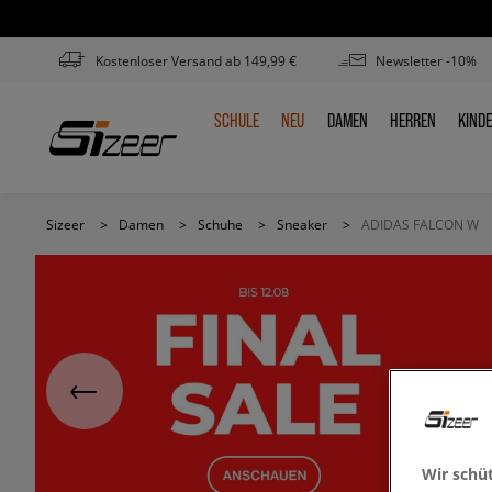
Kostenloser Versand ab 149,99 €
Newsletter -10%
SCHULE
NEU
DAMEN
HERREN
KIND
SCHULE
NEU
DAMEN
HERREN
KIN
Sizeer
>
Damen
>
Schuhe
>
Sneaker
>
ADIDAS FALCON W
Wir schü