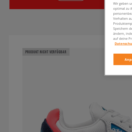
Wir geben u
optimal zu i
personenbez
Verhalten au
Produktempf
Speichern d
ändern, ind
auf deine Pr
Datenschu
PRODUKT NICHT VERFÜGBAR
Anp