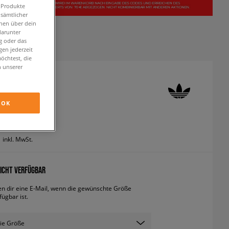
n Produkte
 sämtlicher
onen über dein
darunter
g oder das
en jederzeit
öchtest, die
n unserer
 FALCON W
neaker
OK
inkl. MwSt.
ICHT VERFÜGBAR
en dir eine E-Mail, wenn die gewünschte Größe
fügbar ist.
ie Größe