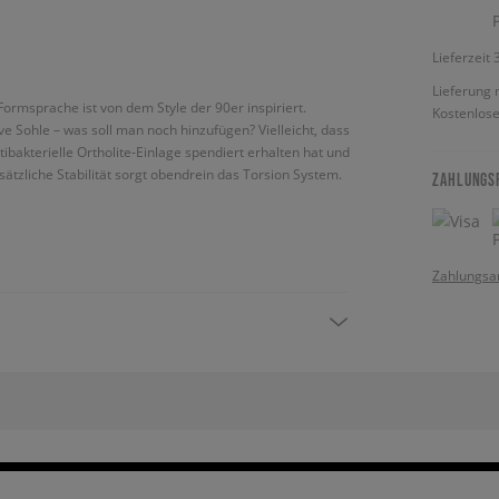
Lieferzeit
Lieferung 
ormsprache ist von dem Style der 90er inspiriert.
Kostenlose
e Sohle – was soll man noch hinzufügen? Vielleicht, dass
ibakterielle Ortholite-Einlage spendiert erhalten hat und
tzliche Stabilität sorgt obendrein das Torsion System.
ZAHLUNGS
Zahlungsa