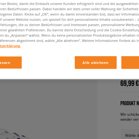
nser Bestes, damit die Einkäufe unserer Kunden erfolgreich sind und die ausgewählte
hren Bedürfnissen passen. Dabei handeln wir stets unter voller Wahrung der Sicherheit
ogener Daten. Klicke auf „OK“, wenn du damit einverstanden bist, dass wir Informati
f unserer Website nutzen, um speziell für dich personalisierte Inhalte vorzubereiten – 
ehlungen, die zu deinen Bedürfnissen und Interessen passen, personalisierte Werbun
einer gewählten Präferenzen. Du kannst deine Entscheidung und die Cookie-Einstellung
em du „Anpassen“ wählst. Wenn du keine personalisierten Produktangebote erhalten m
äferenzen abgestimmt sind, wähle „Alle ablehnen“. Weitere Informationen findest du i
tzerklärung.
ADIDAS
damen, s
assen
Alle ablehnen
69,99 €
PRODUKT N
Wir schick
wieder ver
Wähle d