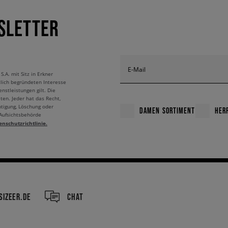
SLETTER
E-Mail
A. mit Sitz in Erkner
tlich begründeten Interesse
nstleistungen gilt. Die
ten. Jeder hat das Recht,
htigung, Löschung oder
DAMEN SORTIMENT
HER
 Aufsichtsbehörde
enschutzrichtlinie.
IZEER.DE
CHAT