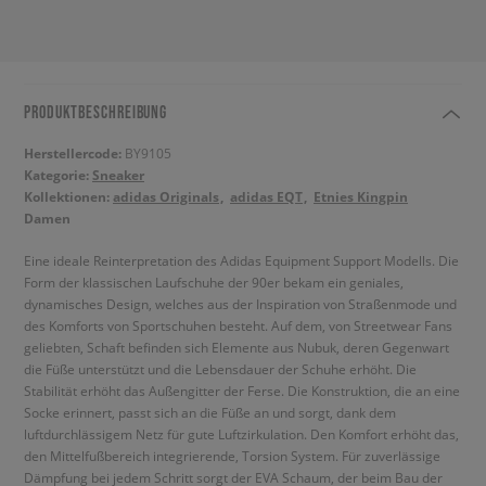
PRODUKTBESCHREIBUNG
Herstellercode:
BY9105
Kategorie:
Sneaker
Kollektionen:
adidas Originals
adidas EQT
Etnies Kingpin
Damen
Eine ideale Reinterpretation des Adidas Equipment Support Modells. Die
Form der klassischen Laufschuhe der 90er bekam ein geniales,
dynamisches Design, welches aus der Inspiration von Straßenmode und
des Komforts von Sportschuhen besteht. Auf dem, von Streetwear Fans
geliebten, Schaft befinden sich Elemente aus Nubuk, deren Gegenwart
die Füße unterstützt und die Lebensdauer der Schuhe erhöht. Die
Stabilität erhöht das Außengitter der Ferse. Die Konstruktion, die an eine
Socke erinnert, passt sich an die Füße an und sorgt, dank dem
luftdurchlässigem Netz für gute Luftzirkulation. Den Komfort erhöht das,
den Mittelfußbereich integrierende, Torsion System. Für zuverlässige
Dämpfung bei jedem Schritt sorgt der EVA Schaum, der beim Bau der