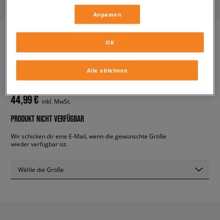
Anpassen
OK
ADIDAS EQT SUPPORT RF W
damen, sneaker
Alle ablehnen
44,99 €
inkl. MwSt.
PRODUKT NICHT VERFÜGBAR
Wir schicken dir eine E-Mail, wenn die gewünschte Größe
wieder verfügbar ist.
Wähle die Größe