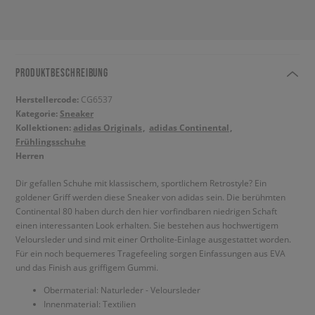
PRODUKTBESCHREIBUNG
Herstellercode:
CG6537
Kategorie:
Sneaker
Kollektionen:
adidas Originals
adidas Continental
Frühlingsschuhe
Herren
Dir gefallen Schuhe mit klassischem, sportlichem Retrostyle? Ein
goldener Griff werden diese Sneaker von adidas sein. Die berühmten
Continental 80 haben durch den hier vorfindbaren niedrigen Schaft
einen interessanten Look erhalten. Sie bestehen aus hochwertigem
Veloursleder und sind mit einer Ortholite-Einlage ausgestattet worden.
Für ein noch bequemeres Tragefeeling sorgen Einfassungen aus EVA
und das Finish aus griffigem Gummi.
Obermaterial: Naturleder - Veloursleder
Innenmaterial: Textilien