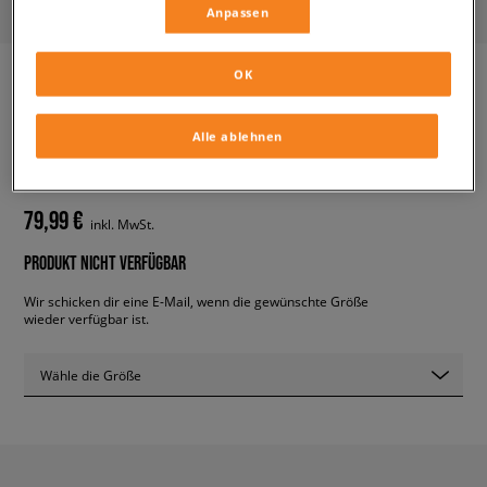
Anpassen
OK
ADIDAS CONTINENTAL 80
Alle ablehnen
herren, sneaker
79,99 €
inkl. MwSt.
PRODUKT NICHT VERFÜGBAR
Wir schicken dir eine E-Mail, wenn die gewünschte Größe
wieder verfügbar ist.
Wähle die Größe