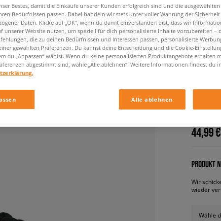
nser Bestes, damit die Einkäufe unserer Kunden erfolgreich sind und die ausgewählte
hren Bedürfnissen passen. Dabei handeln wir stets unter voller Wahrung der Sicherheit
ogener Daten. Klicke auf „OK“, wenn du damit einverstanden bist, dass wir Informati
f unserer Website nutzen, um speziell für dich personalisierte Inhalte vorzubereiten – 
ehlungen, die zu deinen Bedürfnissen und Interessen passen, personalisierte Werbun
einer gewählten Präferenzen. Du kannst deine Entscheidung und die Cookie-Einstellung
em du „Anpassen“ wählst. Wenn du keine personalisierten Produktangebote erhalten m
äferenzen abgestimmt sind, wähle „Alle ablehnen“. Weitere Informationen findest du i
tzerklärung.
ADIDAS
herren, s
assen
Alle ablehnen
44,99 €
PRODUKT N
Wir schick
wieder ver
Wähle d