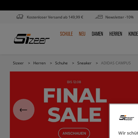
Kostenloser Versand ab 149,99 €
Newsletter -10%
SCHULE
NEU
DAMEN
HERREN
KIND
SCHULE
NEU
DAMEN
HERREN
KIN
Sizeer
>
Herren
>
Schuhe
>
Sneaker
>
ADIDAS CAMPUS
Wir schü