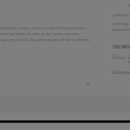
Lieferzeit
Lieferung 
ie Kultschuhe Campus kommen in der Premium Version
Kostenlose
t drei gezackten Streifen an den Seiten und einer
il Logo geschmückt. Das ganze wurde auf der berühmten,
ZAHLUNGS
Zahlungsa