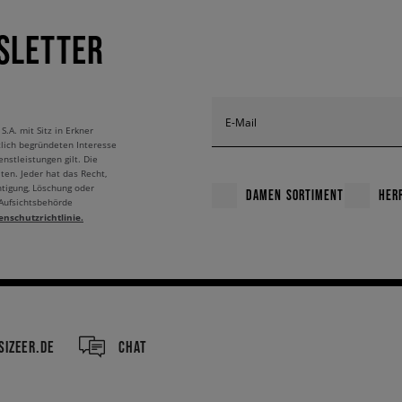
SLETTER
E-Mail
A. mit Sitz in Erkner
tlich begründeten Interesse
nstleistungen gilt. Die
ten. Jeder hat das Recht,
htigung, Löschung oder
DAMEN SORTIMENT
HER
 Aufsichtsbehörde
enschutzrichtlinie.
IZEER.DE
CHAT