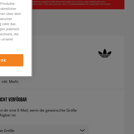
n Produkte
 sämtlicher
onen über dein
darunter
g oder das
en jederzeit
öchtest, die
n unserer
 CAMPUS
neaker
OK
inkl. MwSt.
ICHT VERFÜGBAR
en dir eine E-Mail, wenn die gewünschte Größe
fügbar ist.
ie Größe