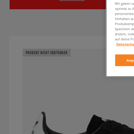
Wir geben u
optimal zu i
personenbez
Verhalten au
Produktempf
Speichern d
ändern, ind
auf deine Pr
Datenschu
PRODUKT NICHT VERFÜGBAR
Anp