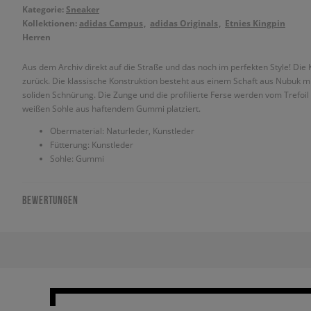
Kategorie:
Sneaker
Kollektionen:
adidas Campus
adidas Originals
Etnies Kingpin
Herren
Aus dem Archiv direkt auf die Straße und das noch im perfekten Style! D
zurück. Die klassische Konstruktion besteht aus einem Schaft aus Nubuk mi
soliden Schnürung. Die Zunge und die profilierte Ferse werden vom Trefo
weißen Sohle aus haftendem Gummi platziert.
Obermaterial: Naturleder, Kunstleder
Fütterung: Kunstleder
Sohle: Gummi
BEWERTUNGEN