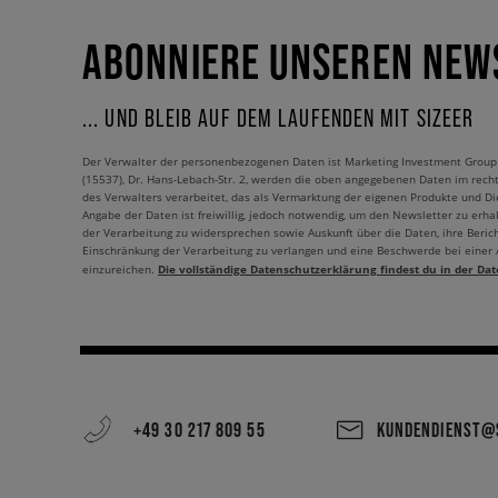
ABONNIERE UNSEREN NEW
... UND BLEIB AUF DEM LAUFENDEN MIT SIZEER
Der Verwalter der personenbezogenen Daten ist Marketing Investment Group S.
(15537), Dr. Hans-Lebach-Str. 2, werden die oben angegebenen Daten im rech
des Verwalters verarbeitet, das als Vermarktung der eigenen Produkte und Die
Angabe der Daten ist freiwillig, jedoch notwendig, um den Newsletter zu erhal
der Verarbeitung zu widersprechen sowie Auskunft über die Daten, ihre Beric
Einschränkung der Verarbeitung zu verlangen und eine Beschwerde bei einer
Die vollständige Datenschutzerklärung findest du in der Dat
einzureichen.
+49 30 217 809 55
KUNDENDIENST@S