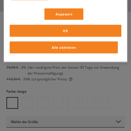
Anpassen
OK
ADIDAS CAMPUS 00S W
damen, sneaker
Alle ablehnen
72,99 €
inkl. MwSt.
74,99 €
-3%
(der niedrigste Preis der letzten 30 Tage vor Anwendung
der Preisermäßigung)
119,99 €
-39%
(ursprünglicher Preis)
Farbe:
beige
Wähle die Größe