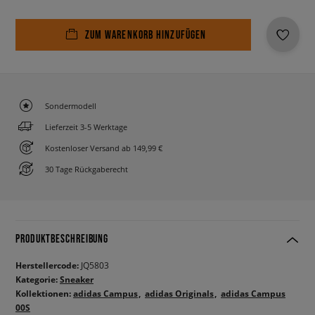
ZUM WARENKORB HINZUFÜGEN
Sondermodell
Lieferzeit 3-5 Werktage
Kostenloser Versand ab 149,99 €
30 Tage Rückgaberecht
PRODUKTBESCHREIBUNG
Herstellercode:
JQ5803
Kategorie:
Sneaker
Kollektionen:
adidas Campus
adidas Originals
adidas Campus
00S