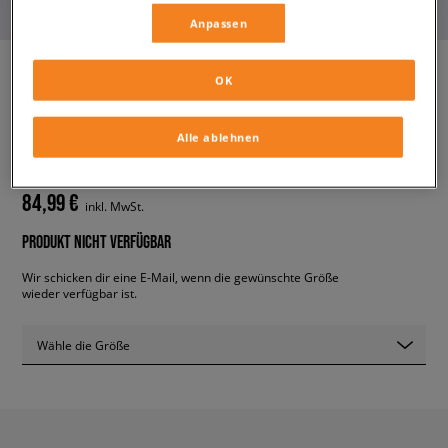
Anpassen
OK
ADIDAS ADISTAR CUSHION
damen, sneaker
Alle ablehnen
84,99 €
inkl. MwSt.
PRODUKT NICHT VERFÜGBAR
Wir schicken dir eine E-Mail, wenn die gewünschte Größe
wieder verfügbar ist.
Wähle die Größe