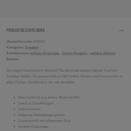
PRODUKTBESCHREIBUNG
Herstellercode:
IE8869
Kategorie:
Sneaker
Kollektionen:
adidas Originals
Etnies Kingpin
adidas Adistar
Damen
Du magst futuristische Akzente? Du wirst die adidas Adistar Cushion
Sneaker lieben. Sie passen toll zu Y2K-Teilen, Denim und Accessoires in
allen Farben. Kombiniere sie, wie du willst.
Obermaterial aus einem Material-Mix
Low-Cut Schuhkragen
Schnürsenkel
Adiprene Dämpfungssystem
Gummiprofil mit effektivem Grip
dunkler Colourway