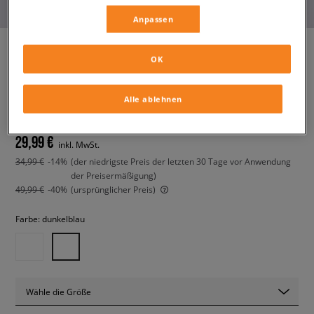
Anpassen
OK
ADIDAS ADILETTE
herren, flip-flops und badeschuhe
Alle ablehnen
29,99 €
inkl. MwSt.
34,99 €
-14%
(der niedrigste Preis der letzten 30 Tage vor Anwendung
der Preisermäßigung)
49,99 €
-40%
(ursprünglicher Preis)
Farbe:
dunkelblau
Wähle die Größe