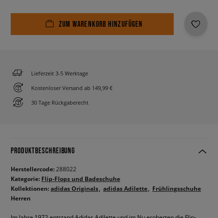
ZUM WARENKORB HINZUFÜGEN
Lieferzeit 3-5 Werktage
Kostenloser Versand ab 149,99 €
30 Tage Rückgaberecht
PRODUKTBESCHREIBUNG
Herstellercode:
288022
Kategorie:
Flip-Flops und Badeschuhe
Kollektionen:
adidas Originals
adidas Adilette
Frühlingsschuhe
Herren
Im Jahre 1972 entstand Adidas Adilette und im Nu eroberten die Flip-