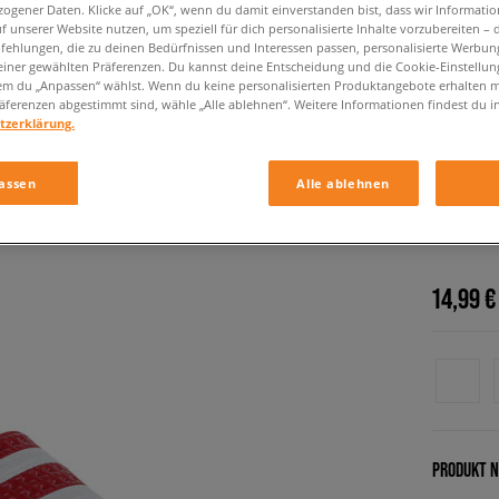
ogener Daten. Klicke auf „OK“, wenn du damit einverstanden bist, dass wir Informati
f unserer Website nutzen, um speziell für dich personalisierte Inhalte vorzubereiten – 
ehlungen, die zu deinen Bedürfnissen und Interessen passen, personalisierte Werbun
einer gewählten Präferenzen. Du kannst deine Entscheidung und die Cookie-Einstellung
em du „Anpassen“ wählst. Wenn du keine personalisierten Produktangebote erhalten m
äferenzen abgestimmt sind, wähle „Alle ablehnen“. Weitere Informationen findest du i
tzerklärung.
assen
Alle ablehnen
ADIDAS
damen, fl
14,99 €
PRODUKT N