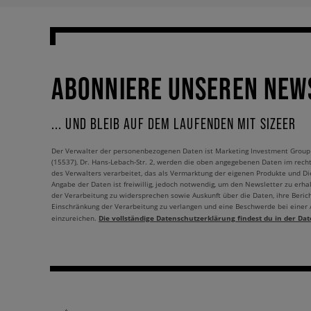
ABONNIERE UNSEREN NEW
... UND BLEIB AUF DEM LAUFENDEN MIT SIZEER
Der Verwalter der personenbezogenen Daten ist Marketing Investment Group S.
(15537), Dr. Hans-Lebach-Str. 2, werden die oben angegebenen Daten im rech
des Verwalters verarbeitet, das als Vermarktung der eigenen Produkte und Die
Angabe der Daten ist freiwillig, jedoch notwendig, um den Newsletter zu erhal
der Verarbeitung zu widersprechen sowie Auskunft über die Daten, ihre Beric
Einschränkung der Verarbeitung zu verlangen und eine Beschwerde bei einer
Die vollständige Datenschutzerklärung findest du in der Dat
einzureichen.