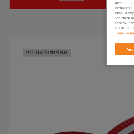
personenbez
Verhalten au
Produktempf
Speichern d
ändern, ind
auf deine Pr
Datenschu
Anp
PRODUKT NICHT VERFÜGBAR