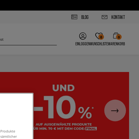
BLOG
KONTAKT
0
0
EINLOGGEN
WUNSCHLISTE
WARENKORB
n Produkte
 sämtlicher