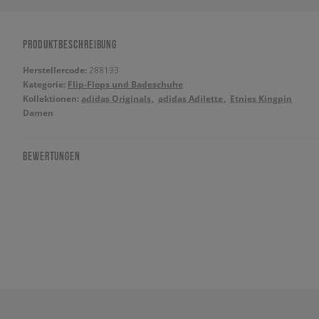
PRODUKTBESCHREIBUNG
Herstellercode:
288193
Kategorie:
Flip-Flops und Badeschuhe
Kollektionen:
adidas Originals
adidas Adilette
Etnies Kingpin
Damen
BEWERTUNGEN