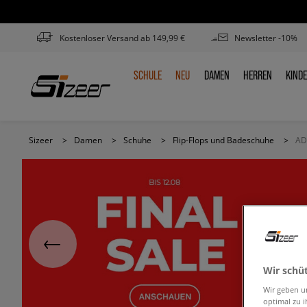
Kostenloser Versand ab 149,99 €
Newsletter -10%
SCHULE
NEU
DAMEN
HERREN
KIND
SCHULE
NEU
DAMEN
HERREN
KIN
Sizeer
>
Damen
>
Schuhe
>
Flip-Flops und Badeschuhe
>
AD
Wir schü
Wir geben u
optimal zu i