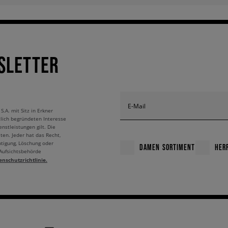
SLETTER
E-Mail
A. mit Sitz in Erkner
tlich begründeten Interesse
nstleistungen gilt. Die
ten. Jeder hat das Recht,
htigung, Löschung oder
DAMEN SORTIMENT
HER
 Aufsichtsbehörde
enschutzrichtlinie.