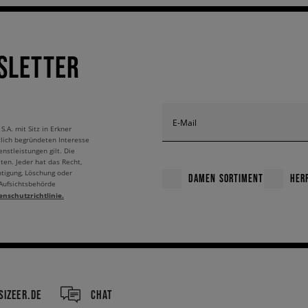
SLETTER
E-Mail
A. mit Sitz in Erkner
tlich begründeten Interesse
nstleistungen gilt. Die
ten. Jeder hat das Recht,
htigung, Löschung oder
DAMEN SORTIMENT
HER
 Aufsichtsbehörde
enschutzrichtlinie.
IZEER.DE
CHAT