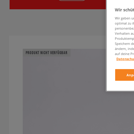
Wir schü
Wir geben u
optimal zu i
personenbez
Verhalten au
Produktempf
Speichern d
ändern, ind
PRODUKT NICHT VERFÜGBAR
auf deine Pr
Datenschu
Anp