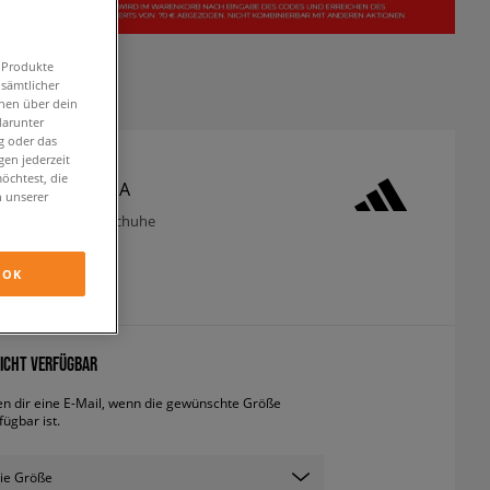
n Produkte
 sämtlicher
onen über dein
darunter
g oder das
en jederzeit
öchtest, die
 ADILETTE AQUA
n unserer
ip-flops und badeschuhe
OK
inkl. MwSt.
ICHT VERFÜGBAR
en dir eine E-Mail, wenn die gewünschte Größe
fügbar ist.
ie Größe