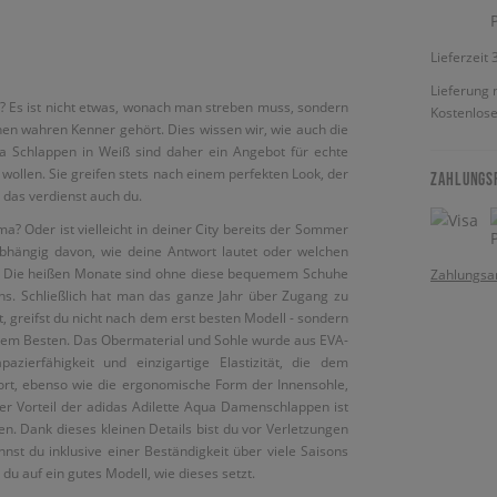
Lieferzeit
Lieferung 
? Es ist nicht etwas, wonach man streben muss, sondern
Kostenlose
inen wahren Kenner gehört. Dies wissen wir, wie auch die
ua Schlappen in Weiß sind daher ein Angebot für echte
ollen. Sie greifen stets nach einem perfekten Look, der
ZAHLUNGS
u das verdienst auch du.
a? Oder ist vielleicht in deiner City bereits der Sommer
hängig davon, wie deine Antwort lautet oder welchen
ve. Die heißen Monate sind ohne diese bequemem Schuhe
Zahlungsa
ns. Schließlich hat man das ganze Jahr über Zugang zu
, greifst du nicht nach dem erst besten Modell - sondern
 dem Besten. Das Obermaterial und Sohle wurde aus EVA-
azierfähigkeit und einzigartige Elastizität, die dem
ort, ebenso wie die ergonomische Form der Innensohle,
der Vorteil der adidas Adilette Aqua Damenschlappen ist
. Dank dieses kleinen Details bist du vor Verletzungen
nnst du inklusive einer Beständigkeit über viele Saisons
du auf ein gutes Modell, wie dieses setzt.