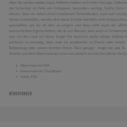
Aber die weißen adidas Aqua Adiletten haben noch mehr Vorzüge. Selbstver
die Sicherheit im Falle von Schlappen, besonders wichtig. Solche Girls,
wissen, dass sie neben einem trockenem Parkettboden, auch auf rutsc
diesen Umständen, werden dich diese Schuhe ebenfalls nicht enttäuschen.
geschaffen, um für all dies zu sorgen und dazu zählt auch der effektiv
wasserdichten Eigenschaften, die du am Wasser, aber auch im Schwimmba
was mit den Look ist? Keine Sorge! Die klassisch weiße adidas Adilette 
performt so einmalig, dass man sie problemlos zu Shorts oder einem
Badeanzug oder einem leichten Pareo. Kurz gesagt - trage sie, wie du es
Streifen auf dem Obermaterial schon von weitem ein Zeichen deiner Verb
Obermaterial: EVA
Innenmaterial: Cloudfoam
Sohle: EVA
BEWERTUNGEN