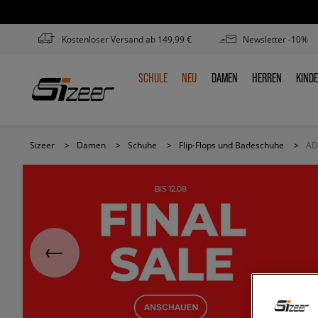
Kostenloser Versand ab 149,99 €
Newsletter -10%
SCHULE
NEU
DAMEN
HERREN
KIND
SCHULE
NEU
DAMEN
HERREN
KIN
Sizeer
>
Damen
>
Schuhe
>
Flip-Flops und Badeschuhe
>
AD