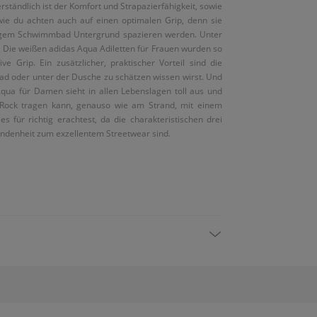
ständlich ist der Komfort und Strapazierfähigkeit, sowie
 wie du achten auch auf einen optimalen Grip, denn sie
higem Schwimmbad Untergrund spazieren werden. Unter
 Die weißen adidas Aqua Adiletten für Frauen wurden so
e Grip. Ein zusätzlicher, praktischer Vorteil sind die
d oder unter der Dusche zu schätzen wissen wirst. Und
Aqua für Damen sieht in allen Lebenslagen toll aus und
 Rock tragen kann, genauso wie am Strand, mit einem
 für richtig erachtest, da die charakteristischen drei
undenheit zum exzellentem Streetwear sind.