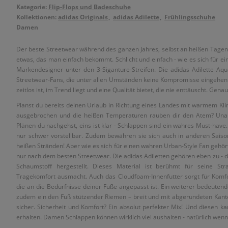
Kategorie:
Flip-Flops und Badeschuhe
Kollektionen:
adidas Originals
adidas Adilette
Frühlingsschuhe
Damen
Der beste Streetwear während des ganzen Jahres, selbst an heißen Tagen
etwas, das man einfach bekommt. Schlicht und einfach - wie es sich für e
Markendesigner unter den 3-Siganture-Streifen. Die adidas Adilette Aq
Streetwear-Fans, die unter allen Umständen keine Kompromisse eingehen w
zeitlos ist, im Trend liegt und eine Qualität bietet, die nie enttäuscht. Gena
Planst du bereits deinen Urlaub in Richtung eines Landes mit warmem Klim
ausgebrochen und die heißen Temperaturen rauben dir den Atem? Unab
Plänen du nachgehst, eins ist klar - Schlappen sind ein wahres Must-ha
nur schwer vorstellbar. Zudem bewähren sie sich auch in anderen Saiso
heißen Stränden! Aber wie es sich für einen wahren Urban-Style Fan gehört
nur nach dem besten Streetwear. Die adidas Adiletten gehören eben zu -
Schaumstoff hergestellt. Dieses Material ist berühmt für seine Strap
Tragekomfort ausmacht. Auch das Cloudfoam-Innenfutter sorgt für Komf
die an die Bedürfnisse deiner Füße angepasst ist. Ein weiterer bedeuten
zudem ein den Fuß stützender Riemen – breit und mit abgerundeten Kanten
sicher. Sicherheit und Komfort? Ein absolut perfekter Mix! Und diesen ka
erhalten. Damen Schlappen können wirklich viel aushalten - natürlich wenn 