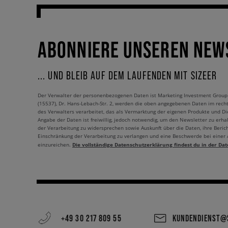
ABONNIERE UNSEREN NEW
... UND BLEIB AUF DEM LAUFENDEN MIT SIZEER
Der Verwalter der personenbezogenen Daten ist Marketing Investment Group S.
(15537), Dr. Hans-Lebach-Str. 2, werden die oben angegebenen Daten im rech
des Verwalters verarbeitet, das als Vermarktung der eigenen Produkte und Die
Angabe der Daten ist freiwillig, jedoch notwendig, um den Newsletter zu erhal
der Verarbeitung zu widersprechen sowie Auskunft über die Daten, ihre Beric
Einschränkung der Verarbeitung zu verlangen und eine Beschwerde bei einer
Die vollständige Datenschutzerklärung findest du in der Dat
einzureichen.
+49 30 217 809 55
KUNDENDIENST@S