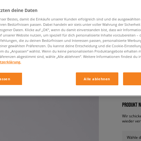
tzten deine Daten
nser Bestes, damit die Einkäufe unserer Kunden erfolgreich sind und die ausgewählte
hren Bedürfnissen passen. Dabei handeln wir stets unter voller Wahrung der Sicherheit
ogener Daten. Klicke auf „OK“, wenn du damit einverstanden bist, dass wir Informati
f unserer Website nutzen, um speziell für dich personalisierte Inhalte vorzubereiten – 
ehlungen, die zu deinen Bedürfnissen und Interessen passen, personalisierte Werbun
einer gewählten Präferenzen. Du kannst deine Entscheidung und die Cookie-Einstellung
em du „Anpassen“ wählst. Wenn du keine personalisierten Produktangebote erhalten m
ADIDAS
äferenzen abgestimmt sind, wähle „Alle ablehnen“. Weitere Informationen findest du i
tzerklärung.
damen, fl
assen
Alle ablehnen
12,99 €
PRODUKT N
Wir schick
wieder ver
Wähle d