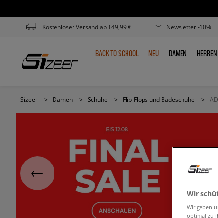
Kostenloser Versand ab 149,99 €
Newsletter -10%
BACK TO SCHOOL
NEU
DAMEN
HERREN
BACK
NEU
DAMEN
HERR
TO
SCHOOL
Sizeer
>
Damen
>
Schuhe
>
Flip-Flops und Badeschuhe
>
AD
Wir schü
Wir geben u
optimal zu i