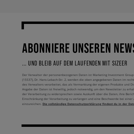
ABONNIERE UNSEREN NEW
... UND BLEIB AUF DEM LAUFENDEN MIT SIZEER
Der Verwalter der personenbezogenen Daten ist Marketing Investment Group S.
(15537), Dr. Hans-Lebach-Str. 2, werden die oben angegebenen Daten im rech
des Verwalters verarbeitet, das als Vermarktung der eigenen Produkte und Die
Angabe der Daten ist freiwillig, jedoch notwendig, um den Newsletter zu erhal
der Verarbeitung zu widersprechen sowie Auskunft über die Daten, ihre Beric
Einschränkung der Verarbeitung zu verlangen und eine Beschwerde bei einer
Die vollständige Datenschutzerklärung findest du in der Dat
einzureichen.