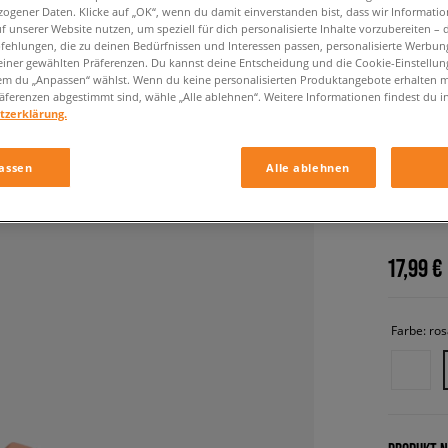
ogener Daten. Klicke auf „OK“, wenn du damit einverstanden bist, dass wir Informati
f unserer Website nutzen, um speziell für dich personalisierte Inhalte vorzubereiten – 
ehlungen, die zu deinen Bedürfnissen und Interessen passen, personalisierte Werbun
einer gewählten Präferenzen. Du kannst deine Entscheidung und die Cookie-Einstellung
em du „Anpassen“ wählst. Wenn du keine personalisierten Produktangebote erhalten m
äferenzen abgestimmt sind, wähle „Alle ablehnen“. Weitere Informationen findest du i
tzerklärung.
assen
Alle ablehnen
ADIDAS
damen, fl
17,99 €
Farbe:
ros