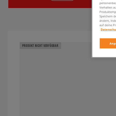
personenbez
Verhalten au
Produktempf
Speichern d
ändern, ind
auf deine Pr
Datenschu
Anp
PRODUKT NICHT VERFÜGBAR