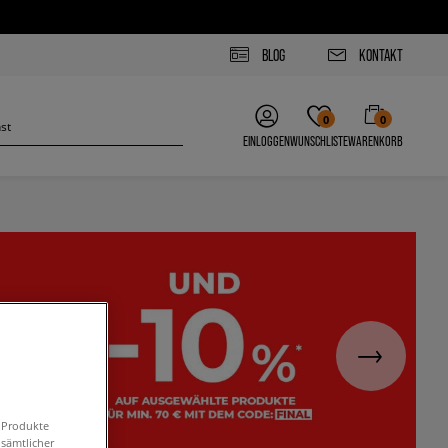
BLOG
KONTAKT
0
0
EINLOGGEN
WUNSCHLISTE
WARENKORB
n Produkte
 sämtlicher