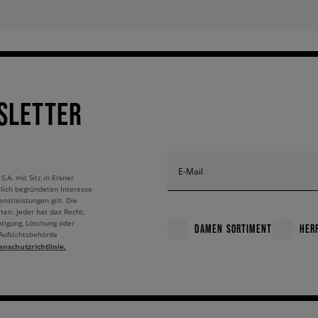
SLETTER
E-Mail
A. mit Sitz in Erkner
tlich begründeten Interesse
nstleistungen gilt. Die
ten. Jeder hat das Recht,
htigung, Löschung oder
DAMEN SORTIMENT
HER
 Aufsichtsbehörde
enschutzrichtlinie.