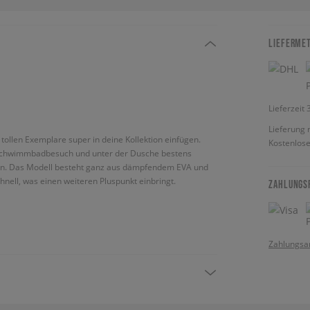
LIEFERME
Lieferzeit
Lieferung 
 tollen Exemplare super in deine Kollektion einfügen.
Kostenlose
 Schwimmbadbesuch und unter der Dusche bestens
ehlen. Das Modell besteht ganz aus dämpfendem EVA und
nell, was einen weiteren Pluspunkt einbringt.
ZAHLUNGS
Zahlungsa