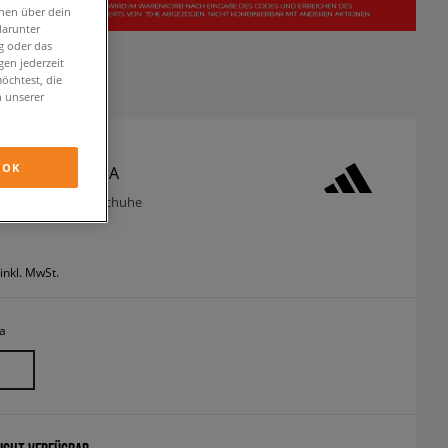
onen über dein
darunter
g oder das
en jederzeit
öchtest, die
n unserer
OK
 ADILETTE AQUA
ip-flops und badeschuhe
inkl. MwSt.
a