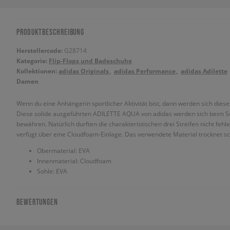
PRODUKTBESCHREIBUNG
Herstellercode:
G28714
Kategorie:
Flip-Flops und Badeschuhe
Kollektionen:
adidas Originals
adidas Performance
adidas Adilette
Damen
Wenn du eine Anhängerin sportlicher Aktivität bist, dann werden sich diese
Diese solide ausgeführten ADILETTE AQUA von adidas werden sich beim
bewähren. Natürlich durften die charakteristischen drei Streifen nicht f
verfügt über eine Cloudfoam-Einlage. Das verwendete Material trocknet sch
Obermaterial: EVA
Innenmaterial: Cloudfoam
Sohle: EVA
BEWERTUNGEN