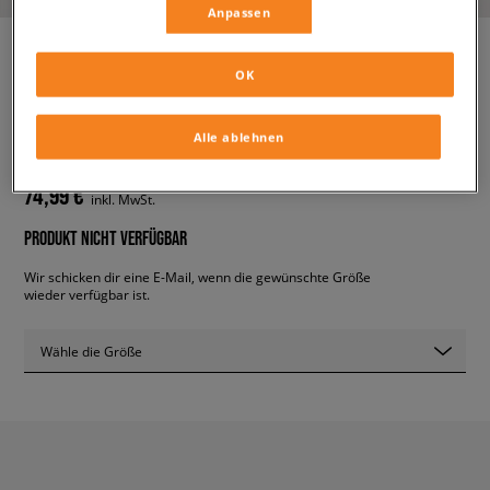
Anpassen
OK
ADIDAS ADI2000 W
damen, sneaker
Alle ablehnen
74,99 €
inkl. MwSt.
PRODUKT NICHT VERFÜGBAR
Wir schicken dir eine E-Mail, wenn die gewünschte Größe
wieder verfügbar ist.
Wähle die Größe