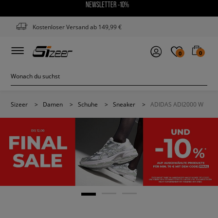
NEWSLETTER -10%
Kostenloser Versand ab 149,99 €
0
0
Sizeer
>
Damen
>
Schuhe
>
Sneaker
>
ADIDAS ADI2000 W