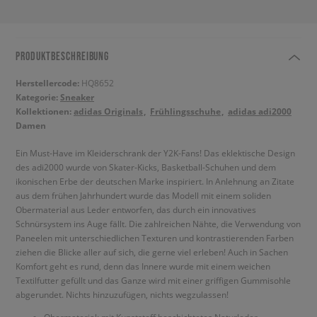
PRODUKTBESCHREIBUNG
Herstellercode:
HQ8652
Kategorie:
Sneaker
Kollektionen:
adidas Originals
Frühlingsschuhe
adidas adi2000
Damen
Ein Must-Have im Kleiderschrank der Y2K-Fans! Das eklektische Design
des adi2000 wurde von Skater-Kicks, Basketball-Schuhen und dem
ikonischen Erbe der deutschen Marke inspiriert. In Anlehnung an Zitate
aus dem frühen Jahrhundert wurde das Modell mit einem soliden
Obermaterial aus Leder entworfen, das durch ein innovatives
Schnürsystem ins Auge fällt. Die zahlreichen Nähte, die Verwendung von
Paneelen mit unterschiedlichen Texturen und kontrastierenden Farben
ziehen die Blicke aller auf sich, die gerne viel erleben! Auch in Sachen
Komfort geht es rund, denn das Innere wurde mit einem weichen
Textilfutter gefüllt und das Ganze wird mit einer griffigen Gummisohle
abgerundet. Nichts hinzuzufügen, nichts wegzulassen!