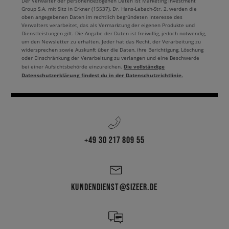
Der Verwalter der personenbezogenen Daten ist Marketing Investment
Group S.A. mit Sitz in Erkner (15537), Dr. Hans-Lebach-Str. 2, werden die
oben angegebenen Daten im rechtlich begründeten Interesse des
Verwalters verarbeitet, das als Vermarktung der eigenen Produkte und
Dienstleistungen gilt. Die Angabe der Daten ist freiwillig, jedoch notwendig,
um den Newsletter zu erhalten. Jeder hat das Recht, der Verarbeitung zu
widersprechen sowie Auskunft über die Daten, ihre Berichtigung, Löschung
oder Einschränkung der Verarbeitung zu verlangen und eine Beschwerde
Die vollständige
bei einer Aufsichtsbehörde einzureichen.
Datenschutzerklärung findest du in der Datenschutzrichtlinie.
+49 30 217 809 55
KUNDENDIENST@SIZEER.DE