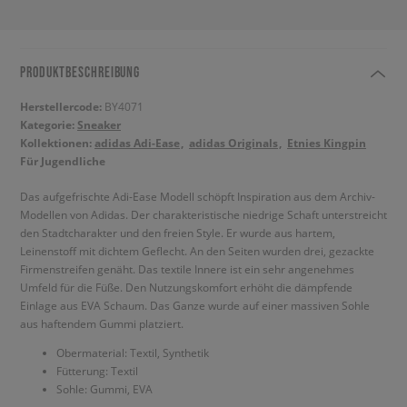
PRODUKTBESCHREIBUNG
Herstellercode:
BY4071
Kategorie:
Sneaker
Kollektionen:
adidas Adi-Ease
adidas Originals
Etnies Kingpin
Für Jugendliche
Das aufgefrischte Adi-Ease Modell schöpft Inspiration aus dem Archiv-
Modellen von Adidas. Der charakteristische niedrige Schaft unterstreicht
den Stadtcharakter und den freien Style. Er wurde aus hartem,
Leinenstoff mit dichtem Geflecht. An den Seiten wurden drei, gezackte
Firmenstreifen genäht. Das textile Innere ist ein sehr angenehmes
Umfeld für die Füße. Den Nutzungskomfort erhöht die dämpfende
Einlage aus EVA Schaum. Das Ganze wurde auf einer massiven Sohle
aus haftendem Gummi platziert.
Obermaterial: Textil, Synthetik
Fütterung: Textil
Sohle: Gummi, EVA