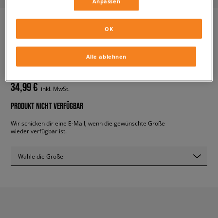
Anpassen
OK
ADIDAS ADI-EASE J
kinder, sneaker
Alle ablehnen
34,99 €
inkl. MwSt.
PRODUKT NICHT VERFÜGBAR
Wir schicken dir eine E-Mail, wenn die gewünschte Größe
wieder verfügbar ist.
Wähle die Größe