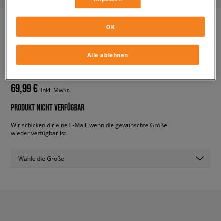
OK
ADIDAS ADI-EASE
Alle ablehnen
herren, sneaker
69,99 €
inkl. MwSt.
PRODUKT NICHT VERFÜGBAR
Wir schicken dir eine E-Mail, wenn die gewünschte Größe
wieder verfügbar ist.
Wähle die Größe