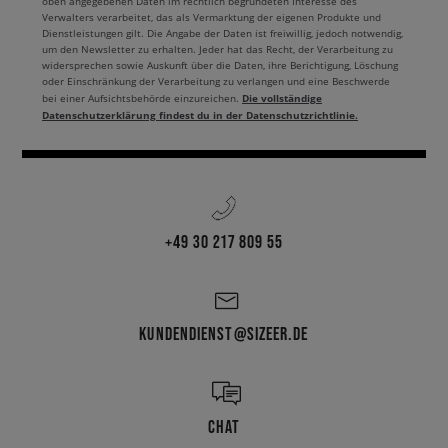
oben angegebenen Daten im rechtlich begründeten Interesse des
Verwalters verarbeitet, das als Vermarktung der eigenen Produkte und
Dienstleistungen gilt. Die Angabe der Daten ist freiwillig, jedoch notwendig,
um den Newsletter zu erhalten. Jeder hat das Recht, der Verarbeitung zu
widersprechen sowie Auskunft über die Daten, ihre Berichtigung, Löschung
oder Einschränkung der Verarbeitung zu verlangen und eine Beschwerde
Die vollständige
bei einer Aufsichtsbehörde einzureichen.
Datenschutzerklärung findest du in der Datenschutzrichtlinie.
+49 30 217 809 55
KUNDENDIENST@SIZEER.DE
CHAT