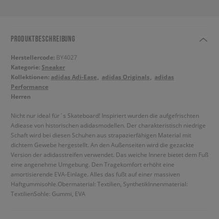
PRODUKTBESCHREIBUNG
Herstellercode:
BY4027
Kategorie:
Sneaker
Kollektionen:
adidas Adi-Ease
adidas Originals
adidas
Performance
Herren
Nicht nur ideal für´s Skateboard! Inspiriert wurden die aufgefrischten
Adiease von historischen adidasmodellen. Der charakteristisch niedrige
Schaft wird bei diesen Schuhen aus strapazierfähigen Material mit
dichtem Gewebe hergestellt. An den Außenseiten wird die gezackte
Version der adidasstreifen verwendet. Das weiche Innere bietet dem Fuß
eine angenehme Umgebung. Den Tragekomfort erhöht eine
amortisierende EVA-Einlage. Alles das fußt auf einer massiven
Haftgummisohle.Obermaterial: Textilien, SynthetikInnenmaterial:
TextilienSohle: Gummi, EVA