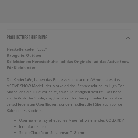
PRODUKTBESCHREIBUNG
Herstellercode:
FV3271
Kategorie:
Outdoor
Kollektionen:
Herbstschuhe
adidas Originals
adidas Active Snow
Für Kleinkinder
Die Kinderfüße, haben das Beste verdient und im Winter ist es das
ACTIVE SNOW Modell, der Marke adidas. Schneeschuhe im High-Top
Shape, das die Füße vor Kälte, sowie Feuchtigkeit schützt. Das hohe
solide Profil der Sohle, sorgt nicht nur für den optimalen Grip auf den
verschiedensten Oberflächen, sondern isoliert die Füße auch vor der
Kälte des Fußbodens.
Obermaterial: synthetisches Material, wärmendes COLD.RDY
Innenfutter: Textil
Sohle: Cloudfoam Schaumstoff, Gummi