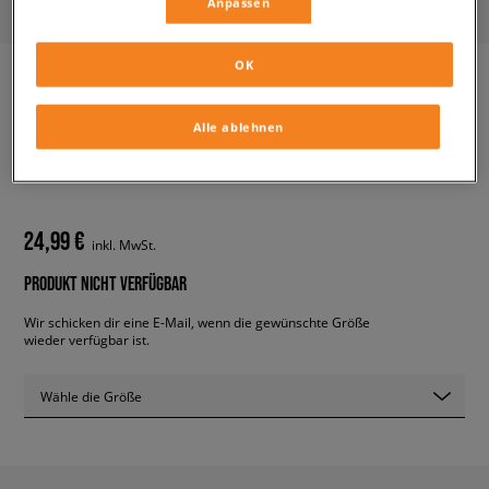
Anpassen
OK
ADIDAS ACTIVE SNOW C.RDY
Alle ablehnen
C
kinder, outdoor
24,99 €
inkl. MwSt.
PRODUKT NICHT VERFÜGBAR
Wir schicken dir eine E-Mail, wenn die gewünschte Größe
wieder verfügbar ist.
Wähle die Größe