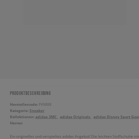
PRODUKTBESCHREIBUNG
Herstellercode:
FV9888
Kategorie:
Sneaker
Kollektionen:
adidas 3MC
adidas Originals
adidas Disney Sport Goo
Herren
Ein originelles und verspieltes adidas Angebot! Die leichten Stoffschuhe m