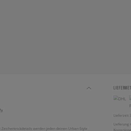
LIEFERME
fy
Lieferzeit
Lieferung 
it Zeichentrickdetails werden jeden deinen Urban-Style
Kostenlose