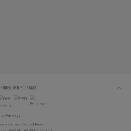
THODEN UND RÜCKGABE
 3-5 Werktage
nur innerhalb Deutschlands
r Versand ab 149,99 €
Lieferung