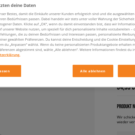
tzten deine Daten
nser Bestes, damit die Einkäufe unserer Kunden erfolgreich sind und die ausgewählte
hren Bedürfnissen passen. Dabei handeln wir stets unter voller Wahrung der Sicherheit
ogener Daten. Klicke auf „OK“, wenn du damit einverstanden bist, dass wir Informati
f unserer Website nutzen, um speziell für dich personalisierte Inhalte vorzubereiten – 
ehlungen, die zu deinen Bedürfnissen und Interessen passen, personalisierte Werbun
einer gewählten Präferenzen. Du kannst deine Entscheidung und die Cookie-Einstellung
em du „Anpassen“ wählst. Wenn du keine personalisierten Produktangebote erhalten m
äferenzen abgestimmt sind, wähle „Alle ablehnen“. Weitere Informationen findest du i
ADIDAS 
tzerklärung.
GOOFY
herren, s
assen
Alle ablehnen
34,99 €
PRODUKT N
Wir schick
wieder ver