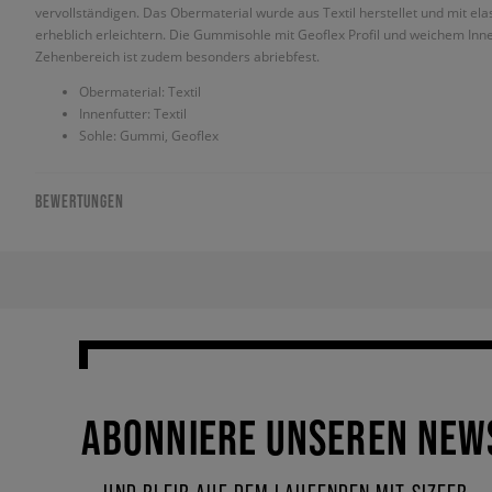
vervollständigen. Das Obermaterial wurde aus Textil herstellet und mit e
erheblich erleichtern. Die Gummisohle mit Geoflex Profil und weichem In
Zehenbereich ist zudem besonders abriebfest.
Obermaterial: Textil
Innenfutter: Textil
Sohle: Gummi, Geoflex
BEWERTUNGEN
ABONNIERE UNSEREN NEW