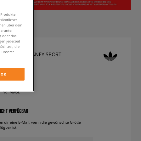
n Produkte
 sämtlicher
onen über dein
darunter
g oder das
en jederzeit
öchtest, die
n unserer
3MC SLIP X DISNEY SPORT
neaker
OK
inkl. MwSt.
ICHT VERFÜGBAR
en dir eine E-Mail, wenn die gewünschte Größe
fügbar ist.