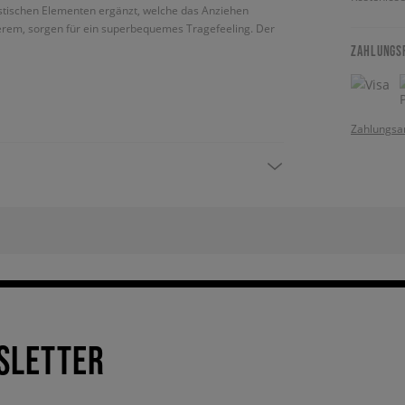
lastischen Elementen ergänzt, welche das Anziehen
nerem, sorgen für ein superbequemes Tragefeeling. Der
ZAHLUNGS
Zahlungsa
SLETTER