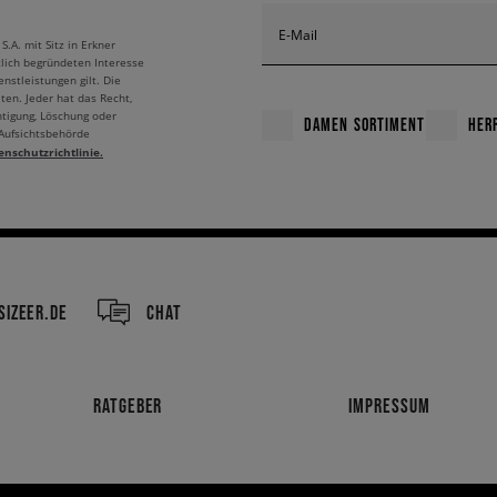
E-Mail
A. mit Sitz in Erkner
tlich begründeten Interesse
nstleistungen gilt. Die
ten. Jeder hat das Recht,
htigung, Löschung oder
DAMEN SORTIMENT
HER
 Aufsichtsbehörde
enschutzrichtlinie.
IZEER.DE
CHAT
RATGEBER
IMPRESSUM