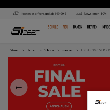
Kostenloser Versand ab 149,99 €
Newsletter -10%
SCHULE
NEU
DAMEN
HERREN
KIND
SCHULE
NEU
DAMEN
HERREN
KIN
Sizeer
>
Herren
>
Schuhe
>
Sneaker
>
ADIDAS 3MC SLIP X 