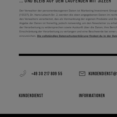
... UND BLEIB AUF DEM LAUFENDEN MIT SIZEER
Der Verwalter der personenbezogenen Daten ist Marketing Investment Group S.
(15537), Dr. Hans-Lebach-Str. 2, werden die oben angegebenen Daten im rech
des Verwalters verarbeitet, das als Vermarktung der eigenen Produkte und Die
Angabe der Daten ist freiwillig, jedoch notwendig, um den Newsletter zu erhal
der Verarbeitung zu widersprechen sowie Auskunft über die Daten, ihre Beric
Einschränkung der Verarbeitung zu verlangen und eine Beschwerde bei einer
Die vollständige Datenschutzerklärung findest du in der Dat
einzureichen.
+49 30 217 809 55
KUNDENDIENST@S
KUNDENDIENST
INFORMATIONEN