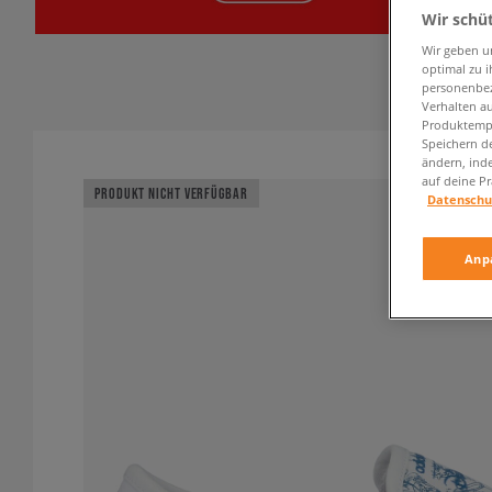
Wir schü
Wir geben u
optimal zu i
personenbez
Verhalten au
Produktempf
Speichern d
ändern, ind
auf deine Pr
PRODUKT NICHT VERFÜGBAR
Datenschu
Anp