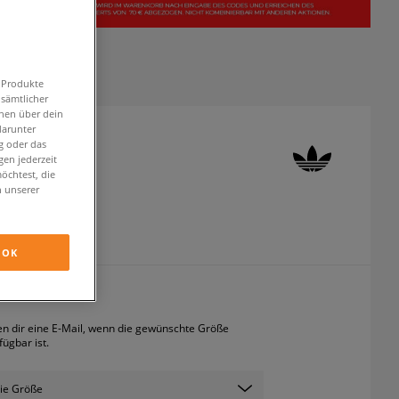
n Produkte
 sämtlicher
onen über dein
darunter
g oder das
360 SANDAL I
en jederzeit
öchtest, die
andalen
n unserer
inkl. MwSt.
OK
ICHT VERFÜGBAR
en dir eine E-Mail, wenn die gewünschte Größe
fügbar ist.
ie Größe