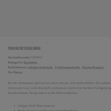
PRODUKTBESCHREIBUNG
Herstellercode:
GX0864
Kategorie:
Sandalen
Kollektionen:
adidas Originals
Frühlingsschuhe
Etnies Kingpin
Für Babys
Bei der Streetwear geht es vor allem darum, sich wohlzufühlen. Die adidas
interessant aus, sind ultraleicht und passen dank ihrer dunklen Farbgebung 
Sneakerheads, die gerade erst die Welt entdecken.
luftiges Stoff-Obermaterial
Perforationen auf der gesamten Oberfläche