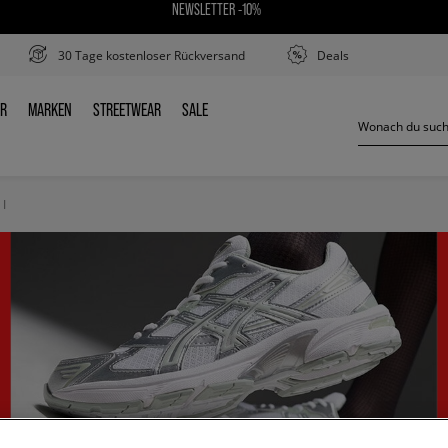
NEWSLETTER -10%
30 Tage kostenloser Rückversand
Deals
ER
MARKEN
STREETWEAR
SALE
DER
MARKEN
STREETWEAR
SALE
I