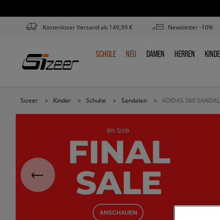
Kostenloser Versand ab 149,99 €
Newsletter -10%
SCHULE
NEU
DAMEN
HERREN
KIND
SCHULE
NEU
DAMEN
HERREN
KIN
Sizeer
>
Kinder
>
Schuhe
>
Sandalen
>
ADIDAS 360 SANDAL 