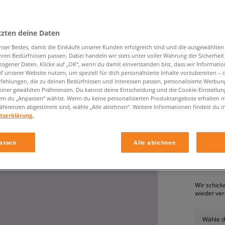
tzten deine Daten
nser Bestes, damit die Einkäufe unserer Kunden erfolgreich sind und die ausgewählte
hren Bedürfnissen passen. Dabei handeln wir stets unter voller Wahrung der Sicherheit
ogener Daten. Klicke auf „OK“, wenn du damit einverstanden bist, dass wir Informati
f unserer Website nutzen, um speziell für dich personalisierte Inhalte vorzubereiten – 
ehlungen, die zu deinen Bedürfnissen und Interessen passen, personalisierte Werbun
ADIDAS 
einer gewählten Präferenzen. Du kannst deine Entscheidung und die Cookie-Einstellung
em du „Anpassen“ wählst. Wenn du keine personalisierten Produktangebote erhalten m
kinder, s
äferenzen abgestimmt sind, wähle „Alle ablehnen“. Weitere Informationen findest du i
tzerklärung.
29,99 €
assen
Alle ablehnen
PRODUKT N
Wir schick
wieder ver
Wähle d