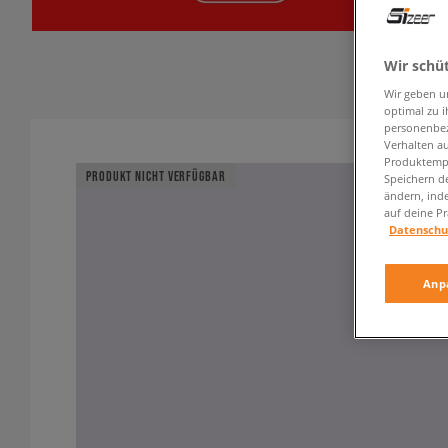
Wir schü
Wir geben u
optimal zu i
personenbez
Verhalten au
Produktempf
PRODUKT NICHT VERFÜGBAR
Speichern d
ändern, ind
auf deine Pr
Datenschu
Anp