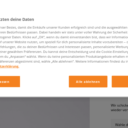
tzten deine Daten
nser Bestes, damit die Einkäufe unserer Kunden erfolgreich sind und die ausgewählte
hren Bedürfnissen passen. Dabei handeln wir stets unter voller Wahrung der Sicherheit
ogener Daten. Klicke auf „OK“, wenn du damit einverstanden bist, dass wir Informati
f unserer Website nutzen, um speziell für dich personalisierte Inhalte vorzubereiten – 
ehlungen, die zu deinen Bedürfnissen und Interessen passen, personalisierte Werbun
ADIDAS
einer gewählten Präferenzen. Du kannst deine Entscheidung und die Cookie-Einstellung
em du „Anpassen“ wählst. Wenn du keine personalisierten Produktangebote erhalten m
kinder, s
äferenzen abgestimmt sind, wähle „Alle ablehnen“. Weitere Informationen findest du i
tzerklärung.
39,99 €
assen
Alle ablehnen
PRODUKT N
Wir schick
wieder ver
Wähle d