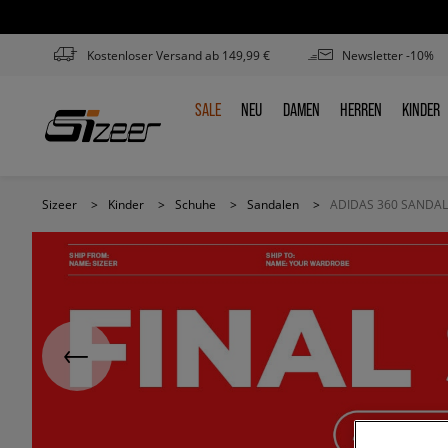
Kostenloser Versand ab 149,99 €
Newsletter -10%
SALE
NEU
DAMEN
HERREN
KINDER
SALE
NEU
DAMEN
HERREN
KINDE
Sizeer
>
Kinder
>
Schuhe
>
Sandalen
>
ADIDAS 360 SANDAL