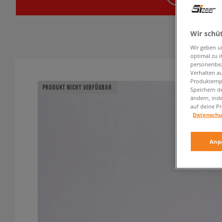
Wir schü
Wir geben u
optimal zu i
personenbez
Verhalten au
Produktempf
PRODUKT NICHT VERFÜGBAR
Speichern d
ändern, ind
auf deine Pr
Datenschu
Anp