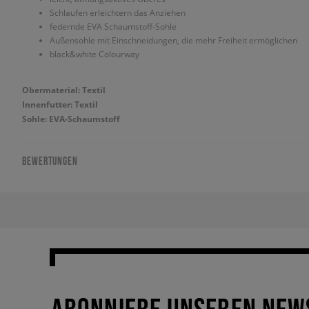
Schlaufen erleichtern das Anziehen
federnde EVA Schaumstoff-Sohle
Außensohle mit Einschneidungen, die mehr Freiheit ermöglichen
black&white Colourway
Obermaterial: Textil
Innenfutter: Textil
Sohle: EVA-Schaumstoff
BEWERTUNGEN