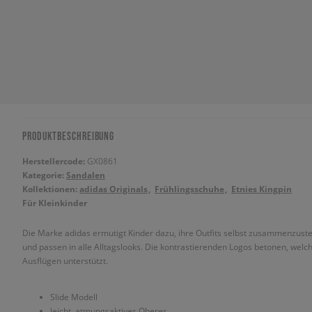
PRODUKTBESCHREIBUNG
Herstellercode:
GX0861
Kategorie:
Sandalen
Kollektionen:
adidas Originals
Frühlingsschuhe
Etnies Kingpin
Für Kleinkinder
Die Marke adidas ermutigt Kinder dazu, ihre Outfits selbst zusammenzustel
und passen in alle Alltagslooks. Die kontrastierenden Logos betonen, welc
Ausflügen unterstützt.
Slide Modell
leicht, atmungsaktives Oberes