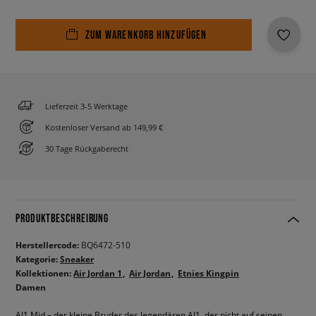
ZUM WARENKORB HINZUFÜGEN
Lieferzeit 3-5 Werktage
Kostenloser Versand ab 149,99 €
30 Tage Rückgaberecht
PRODUKTBESCHREIBUNG
Herstellercode:
BQ6472-510
Kategorie:
Sneaker
Kollektionen:
Air Jordan 1
Air Jordan
Etnies Kingpin
Damen
AJ1 Mid – der kleine Bruder des legendären AJ1, der nicht auf seinen