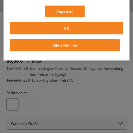
Anpassen
OK
WMNS AIR JORDAN 1 MID
damen, sneaker
Alle ablehnen
99,99 €
inkl. MwSt.
103,49 €
-3%
(der niedrigste Preis der letzten 30 Tage vor Anwendung
der Preisermäßigung)
139,99 €
-29%
(ursprünglicher Preis)
Farbe:
violet
Wähle die Größe