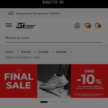
NEWSLETTER -10%
Kostenloser Versand ab 149,99 €
0
0
Sizeer
>
Damen
>
Schuhe
>
Sneaker
>
WMNS AIR JORDAN 1 MID