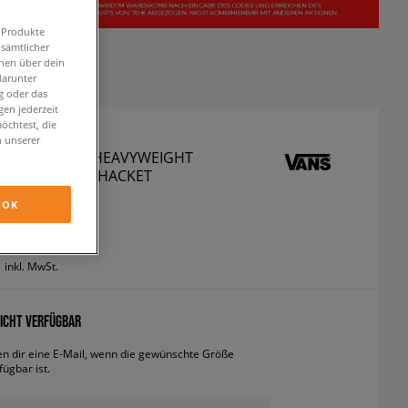
n Produkte
 sämtlicher
onen über dein
darunter
g oder das
en jederzeit
öchtest, die
n unserer
ACKE PENMAR HEAVYWEIGHT
SHIRT FLEECE SHACKET
interjacken
OK
inkl. MwSt.
ICHT VERFÜGBAR
en dir eine E-Mail, wenn die gewünschte Größe
fügbar ist.