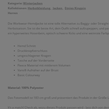
Kategorie:
Winterjacken
Kollektionen:
Herbstkleidung
Jacken
Etnies Kingpin
Herren
Die Workwear-Hemdjacke ist eine tolle Alternative zu Baggy- oder Straight Le
Herbstsaison. Sie ist die beste Art, dein Outfit schnell aufzupeppen, und p
ein hyperweites Hosenbein, optisch schwere Kicks und eine weinrote Farbp
Hemd Schnitt
Druckknopfverschluss
umgeschlagener Kragen
Tasche auf der Vorderseite
Fleece Material mit mittlerem Volumen
Vans® Aufnäher auf der Brust
Basic Colourway
Material: 100% Polyester
Das Fotomodell ist 183 cm groß und präsentiert das Produkt in der Größe L
It’s a match! Check ab, wozu dieses Produkt passen wird - lass dich von de