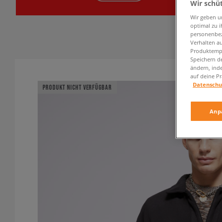
Wir schü
Wir geben u
optimal zu i
personenbez
Verhalten au
Produktempf
Speichern d
ändern, ind
auf deine Pr
Datenschu
PRODUKT NICHT VERFÜGBAR
Anp