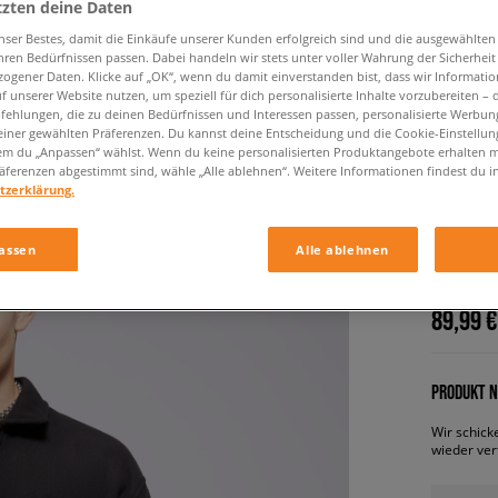
tzten deine Daten
nser Bestes, damit die Einkäufe unserer Kunden erfolgreich sind und die ausgewählte
hren Bedürfnissen passen. Dabei handeln wir stets unter voller Wahrung der Sicherheit
ogener Daten. Klicke auf „OK“, wenn du damit einverstanden bist, dass wir Informati
f unserer Website nutzen, um speziell für dich personalisierte Inhalte vorzubereiten – 
ehlungen, die zu deinen Bedürfnissen und Interessen passen, personalisierte Werbun
einer gewählten Präferenzen. Du kannst deine Entscheidung und die Cookie-Einstellung
em du „Anpassen“ wählst. Wenn du keine personalisierten Produktangebote erhalten m
äferenzen abgestimmt sind, wähle „Alle ablehnen“. Weitere Informationen findest du i
VANS J
tzerklärung.
FLEECE
herren, w
assen
Alle ablehnen
89,99 €
PRODUKT N
Wir schick
wieder ver