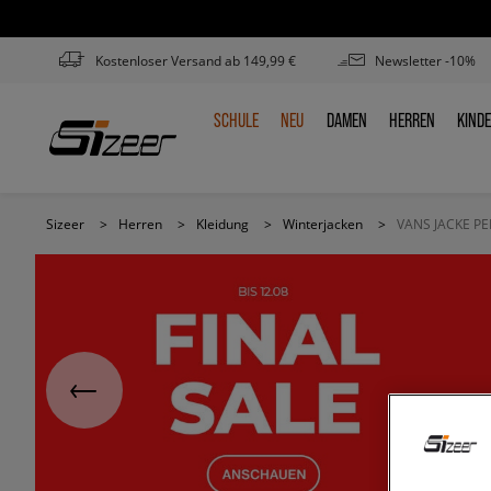
Kostenloser Versand ab 149,99 €
Newsletter -10%
SCHULE
NEU
DAMEN
HERREN
KIND
SCHULE
NEU
DAMEN
HERREN
KIN
Sizeer
>
Herren
>
Kleidung
>
Winterjacken
>
VANS JACKE P