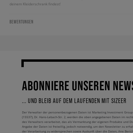
deinem Kleiderschrank findest!
BEWERTUNGEN
ABONNIERE UNSEREN NEW
... UND BLEIB AUF DEM LAUFENDEN MIT SIZEER
Der Verwalter der personenbezogenen Daten ist Marketing Investment Group S.
(15537), Dr. Hans-Lebach-Str. 2, werden die oben angegebenen Daten im rech
des Verwalters verarbeitet, das als Vermarktung der eigenen Produkte und Die
Angabe der Daten ist freiwillig, jedoch notwendig, um den Newsletter zu erhal
der Verarbeitung zu widersprechen sowie Auskunft über die Daten, ihre Beric