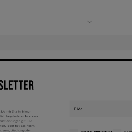
SLETTER
E-Mail
A. mit Sitz in Erkner
tlich begründeten Interesse
nstleistungen gilt. Die
ten. Jeder hat das Recht,
htigung, Löschung oder