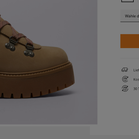
Wähle d
Lie
Kos
30 