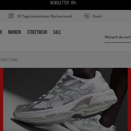
NEWSLETTER -10%
30 Tage kostenloser Rückversand
Deals
ER
MARKEN
STREETWEAR
SALE
DER
MARKEN
STREETWEAR
SALE
TREET MID