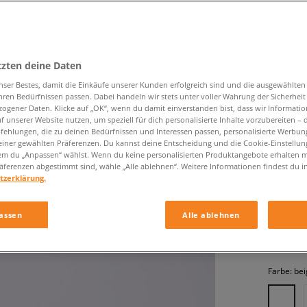
tzten deine Daten
nser Bestes, damit die Einkäufe unserer Kunden erfolgreich sind und die ausgewählte
hren Bedürfnissen passen. Dabei handeln wir stets unter voller Wahrung der Sicherheit
ogener Daten. Klicke auf „OK“, wenn du damit einverstanden bist, dass wir Informati
TIMBER
f unserer Website nutzen, um speziell für dich personalisierte Inhalte vorzubereiten – 
ehlungen, die zu deinen Bedürfnissen und Interessen passen, personalisierte Werbun
damen, ca
einer gewählten Präferenzen. Du kannst deine Entscheidung und die Cookie-Einstellung
em du „Anpassen“ wählst. Wenn du keine personalisierten Produktangebote erhalten m
äferenzen abgestimmt sind, wähle „Alle ablehnen“. Weitere Informationen findest du i
tzerklärung.
109,99 
170,99 €
-
assen
Alle ablehnen
189,99 €
-
Farbe:
bei