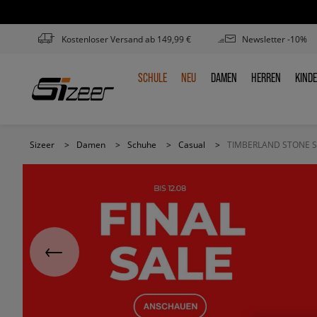
Kostenloser Versand ab 149,99 €
Newsletter -10%
SCHULE
NEU
DAMEN
HERREN
KIND
SCHULE
NEU
DAMEN
HERREN
KIN
Sizeer
>
Damen
>
Schuhe
>
Casual
>
TIMBERLAND STONE S