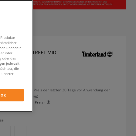
n Produkte
 sämtlicher
onen über dein
LAND STONE STREET MID
darunter
g oder das
sual
en jederzeit
öchtest, die
n unserer
€
inkl. MwSt.
36%
(der niedrigste Preis der letzten 30 Tage vor Anwendung der
OK
Preisermäßigung)
42%
(ursprünglicher Preis)
ge