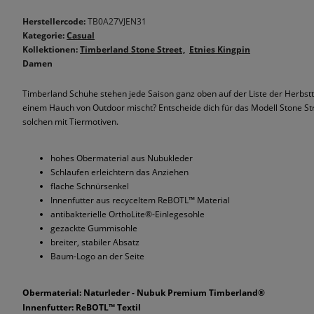
Herstellercode:
TB0A27VJEN31
Kategorie:
Casual
Kollektionen:
Timberland Stone Street
Etnies Kingpin
Damen
Timberland Schuhe stehen jede Saison ganz oben auf der Liste der Herbstt
einem Hauch von Outdoor mischt? Entscheide dich für das Modell Stone Str
solchen mit Tiermotiven.
hohes Obermaterial aus Nubukleder
Schlaufen erleichtern das Anziehen
flache Schnürsenkel
Innenfutter aus recyceltem ReBOTL™ Material
antibakterielle OrthoLite®-Einlegesohle
gezackte Gummisohle
breiter, stabiler Absatz
Baum-Logo an der Seite
Obermaterial: Naturleder - Nubuk Premium Timberland®
Innenfutter: ReBOTL™ Textil