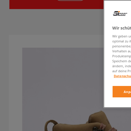
Wir schü
Wir geben u
optimal zu i
personenbez
Verhalten au
Produktempf
Speichern d
ändern, ind
auf deine Pr
Datenschu
Anp