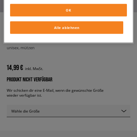
OK
Alle ablehnen
TIMBERLAND MÜTZE
ESTABLISHED 1973
unisex, mützen
14,99 €
inkl. MwSt.
PRODUKT NICHT VERFÜGBAR
Wir schicken dir eine E-Mail, wenn die gewünschte Größe
wieder verfügbar ist.
Wähle die Größe