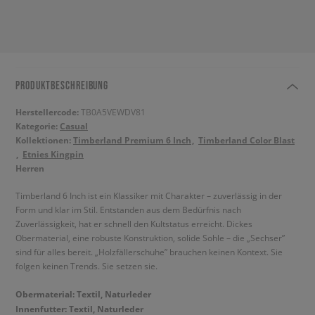
PRODUKTBESCHREIBUNG
Herstellercode:
TB0A5VEWDV81
Kategorie:
Casual
Kollektionen:
Timberland Premium 6 Inch
Timberland Color Blast
Etnies Kingpin
Herren
Timberland 6 Inch ist ein Klassiker mit Charakter – zuverlässig in der
Form und klar im Stil. Entstanden aus dem Bedürfnis nach
Zuverlässigkeit, hat er schnell den Kultstatus erreicht. Dickes
Obermaterial, eine robuste Konstruktion, solide Sohle – die „Sechser”
sind für alles bereit. „Holzfällerschuhe” brauchen keinen Kontext. Sie
folgen keinen Trends. Sie setzen sie.
Obermaterial: Textil, Naturleder
Innenfutter: Textil, Naturleder