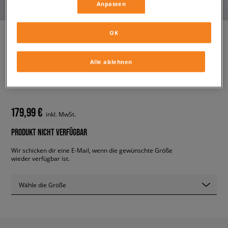
Anpassen
OK
TIMBERLAND 6 INCH
Alle ablehnen
PREMIUM BOOT
herren, casual
179,99 €
inkl. MwSt.
PRODUKT NICHT VERFÜGBAR
Wir schicken dir eine E-Mail, wenn die gewünschte Größe
wieder verfügbar ist.
Wähle die Größe