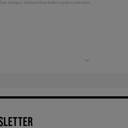
Stye einfügen. Zeitloses Grau findet in jedem Look einen
SLETTER