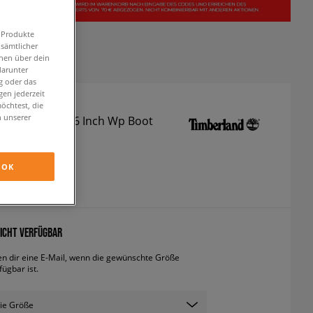
n Produkte
 sämtlicher
onen über dein
darunter
g oder das
en jederzeit
öchtest, die
n unserer
and Premium 6 Inch Wp Boot
oots
OK
€
inkl. MwSt.
ICHT VERFÜGBAR
en dir eine E-Mail, wenn die gewünschte Größe
fügbar ist.
ie Größe