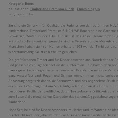
Kategorie:
Boots
Kollektionen:
Timberland Premium 6 Inch
Etnies Kingpin
Für Jugendliche
Sie sind ein Synonym für Qualität: die Rede ist von den berühmten Holzf
Kinderschuhe Timberland Premium 6 INCH WP Boot sind eine Garantie f
Schwierige Winter in der City? Für sie ist das keine Herausforderun
anspruchsvolle Situationen gemacht sind. In Verweis auf die Muskelkraft
Menschen, haben sie ihren Namen erhalten. 1973 war der Timbi der einzig
widerstandsfähig. So ist er bis heute geblieben.
Die grafitfarbenen Timberland für Kinder bestehen aus Naturleder der 
und passen sich ausgezeichnet an die Fußform an – sie halten dazu obe
hauseigene Technologie des amerikanischen Brands, die nahtlose Verbind
ganz wasserfest sind. Regen und Schnee können ihnen nichts anhaben
Anpassung sorgt sich das solide Schnürwerk und das angenehme Finish im
auch eine EVA-Einlage mit am Start. Aufgesetzt hat man das Ganze auf ei
besonderen Profils der Lauffläche, durch ihre gebotene Griffigkeit zu ei
zum Beispiel die metallischen Ösen oder das stanzmäßig gestaltete Logo, 
Timberland.
Hohe Schuhe sind für Kinder besonders im Herbst und im Winter eine ide
durchdacht und über Jahre wurden die Lösungen immer weiter verbessert.