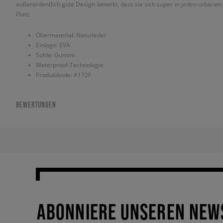
außerordentlich gute Design bewirkt, dass sie sich super in jeden urbanen 
Platz.
Obermaterial: Naturleder
Einlage: EVA
Sohle: Gummi
Waterproof-Technologie
Produktkode: A172F
BEWERTUNGEN
ABONNIERE UNSEREN NEW