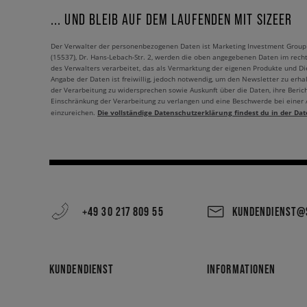
... UND BLEIB AUF DEM LAUFENDEN MIT SIZEER
Der Verwalter der personenbezogenen Daten ist Marketing Investment Group S.
(15537), Dr. Hans-Lebach-Str. 2, werden die oben angegebenen Daten im rech
des Verwalters verarbeitet, das als Vermarktung der eigenen Produkte und Die
Angabe der Daten ist freiwillig, jedoch notwendig, um den Newsletter zu erhal
der Verarbeitung zu widersprechen sowie Auskunft über die Daten, ihre Beric
Einschränkung der Verarbeitung zu verlangen und eine Beschwerde bei einer
Die vollständige Datenschutzerklärung findest du in der Dat
einzureichen.
+49 30 217 809 55
KUNDENDIENST@S
KUNDENDIENST
INFORMATIONEN