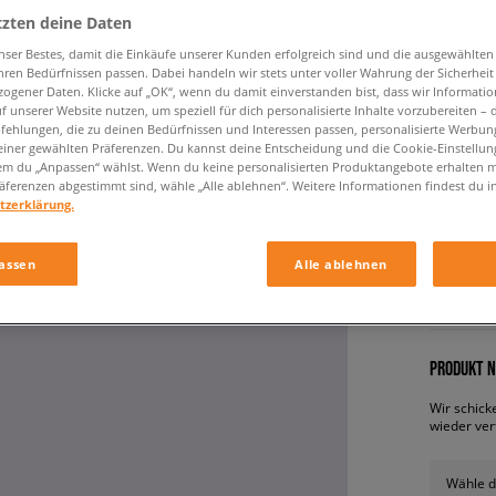
tzten deine Daten
nser Bestes, damit die Einkäufe unserer Kunden erfolgreich sind und die ausgewählte
hren Bedürfnissen passen. Dabei handeln wir stets unter voller Wahrung der Sicherheit
ogener Daten. Klicke auf „OK“, wenn du damit einverstanden bist, dass wir Informati
f unserer Website nutzen, um speziell für dich personalisierte Inhalte vorzubereiten – 
ehlungen, die zu deinen Bedürfnissen und Interessen passen, personalisierte Werbun
einer gewählten Präferenzen. Du kannst deine Entscheidung und die Cookie-Einstellung
em du „Anpassen“ wählst. Wenn du keine personalisierten Produktangebote erhalten m
äferenzen abgestimmt sind, wähle „Alle ablehnen“. Weitere Informationen findest du i
Timberl
tzerklärung.
kinder, b
assen
Alle ablehnen
149,99 
PRODUKT N
Wir schick
wieder ver
Wähle d