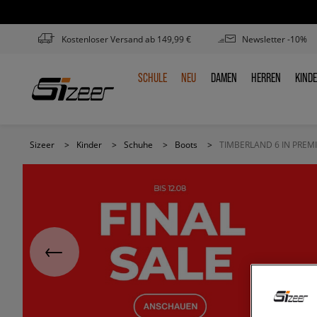
Kostenloser Versand ab 149,99 €
Newsletter -10%
SCHULE
NEU
DAMEN
HERREN
KIND
SCHULE
NEU
DAMEN
HERREN
KIN
Sizeer
>
Kinder
>
Schuhe
>
Boots
>
TIMBERLAND 6 IN PRE