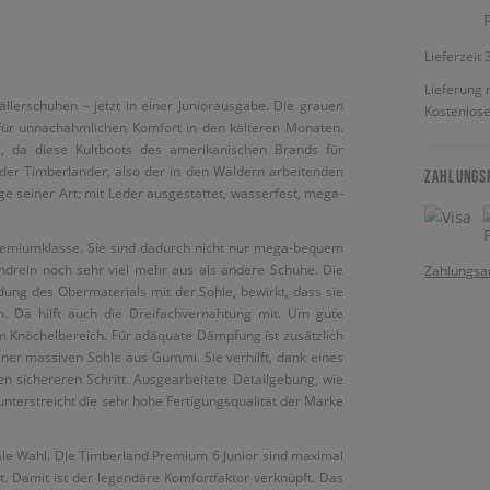
Lieferzeit
Lieferung 
ällerschuhen – jetzt in einer Juniorausgabe. Die grauen
Kostenlose
ür unnachahmlichen Komfort in den kälteren Monaten.
g, da diese Kultboots des amerikanischen Brands für
 der Timberlander, also der in den Wäldern arbeitenden
ZAHLUNGS
e seiner Art: mit Leder ausgestattet, wasserfest, mega-
Premiumklasse. Sie sind dadurch nicht nur mega-bequem
ndrein noch sehr viel mehr aus als andere Schuhe. Die
Zahlungsa
ung des Obermaterials mit der Sohle, bewirkt, dass sie
. Da hilft auch die Dreifachvernahtung mit. Um gute
 Knöchelbereich. Für adäquate Dämpfung ist zusätzlich
ner massiven Sohle aus Gummi. Sie verhilft, dank eines
nen sichereren Schritt. Ausgearbeitete Detailgebung, wie
unterstreicht die sehr hohe Fertigungsqualität der Marke
ale Wahl. Die Timberland Premium 6 Junior sind maximal
 Damit ist der legendäre Komfortfaktor verknüpft. Das