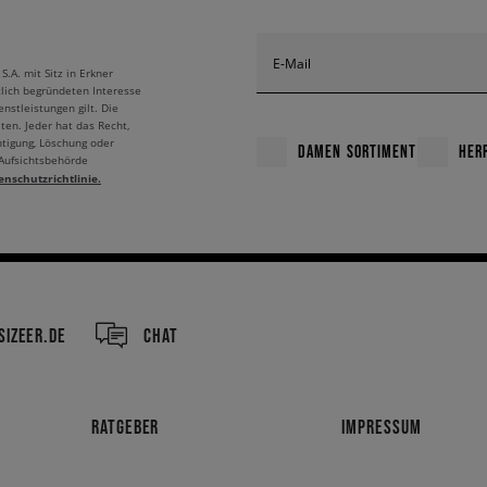
E-Mail
A. mit Sitz in Erkner
tlich begründeten Interesse
nstleistungen gilt. Die
ten. Jeder hat das Recht,
htigung, Löschung oder
DAMEN SORTIMENT
HER
 Aufsichtsbehörde
enschutzrichtlinie.
IZEER.DE
CHAT
RATGEBER
IMPRESSUM