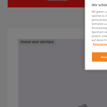
Wir schü
Wir geben u
optimal zu i
personenbez
Verhalten au
Produktempf
Speichern d
ändern, ind
auf deine Pr
PRODUKT NICHT VERFÜGBAR
Datenschu
Anp