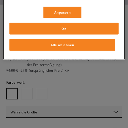
Anpassen
SKY JORDAN 1
OK
kinder, sneaker
Alle ablehnen
54,99 €
inkl. MwSt.
56,24 €
-2%
(der niedrigste Preis der letzten 30 Tage vor Anwendung
der Preisermäßigung)
74,99 €
-27%
(ursprünglicher Preis)
Farbe:
weiß
Wähle die Größe