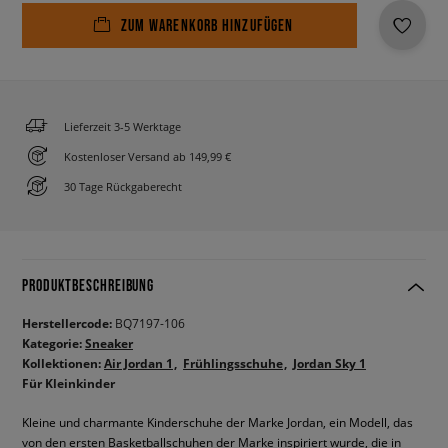
ZUM WARENKORB HINZUFÜGEN
Lieferzeit 3-5 Werktage
Kostenloser Versand ab 149,99 €
30 Tage Rückgaberecht
PRODUKTBESCHREIBUNG
Herstellercode:
BQ7197-106
Kategorie:
Sneaker
Kollektionen:
Air Jordan 1
Frühlingsschuhe
Jordan Sky 1
Für Kleinkinder
Kleine und charmante Kinderschuhe der Marke Jordan, ein Modell, das
von den ersten Basketballschuhen der Marke inspiriert wurde, die in