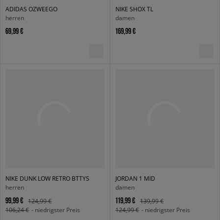
ADIDAS OZWEEGO
NIKE SHOX TL
herren
damen
69,99 €
169,99 €
NIKE DUNK LOW RETRO BTTYS
JORDAN 1 MID
herren
damen
99,99 €
119,99 €
124,99 €
139,99 €
106,24 €
- niedrigster Preis
124,99 €
- niedrigster Preis