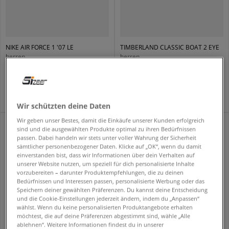
NIKE AIR FORCE 1 '07 LE
TIMBERLAND CLASSIC BOAT 2 EYE
herren
herren
119,99 €
119,99 €
159,99 €
127,99 €
- niedrigster Preis
Wir schützten deine Daten
Wir geben unser Bestes, damit die Einkäufe unserer Kunden erfolgreich
sind und die ausgewählten Produkte optimal zu ihren Bedürfnissen
passen. Dabei handeln wir stets unter voller Wahrung der Sicherheit
sämtlicher personenbezogener Daten. Klicke auf „OK“, wenn du damit
einverstanden bist, dass wir Informationen über dein Verhalten auf
unserer Website nutzen, um speziell für dich personalisierte Inhalte
vorzubereiten – darunter Produktempfehlungen, die zu deinen
Bedürfnissen und Interessen passen, personalisierte Werbung oder das
Speichern deiner gewählten Präferenzen. Du kannst deine Entscheidung
und die Cookie-Einstellungen jederzeit ändern, indem du „Anpassen“
wählst. Wenn du keine personalisierten Produktangebote erhalten
möchtest, die auf deine Präferenzen abgestimmt sind, wähle „Alle
ablehnen“. Weitere Informationen findest du in unserer