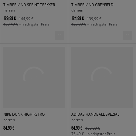
TIMBERLAND SPRINT TREKKER
TIMBERLAND GREYFIELD
herren
damen
129,99 €
124,99 €
144,99 €
139,99 €
130,49 €
- niedrigster Preis
125,99 €
- niedrigster Preis
NIKE DUNK HIGH RETRO
ADIDAS HANDBALL SPEZIAL
herren
herren
84,99 €
64,99 €
109,99 €
76,49 €
- niedrigster Preis