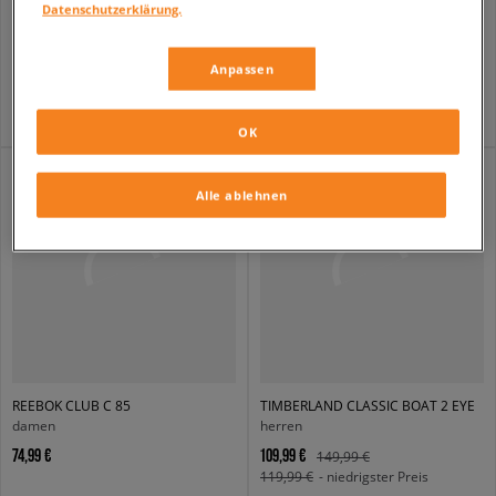
TIMBERLAND BOAT 3-EYE CLASSIC LUG
NIKE AIR FORCE 1 LOW
Datenschutzerklärung.
herren
kinder
164,99 €
99,99 €
209,99 €
Anpassen
167,99 €
- niedrigster Preis
OK
Alle ablehnen
REEBOK CLUB C 85
TIMBERLAND CLASSIC BOAT 2 EYE
damen
herren
74,99 €
109,99 €
149,99 €
119,99 €
- niedrigster Preis