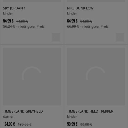
SKY JORDAN 1
NIKE DUNK LOW
kinder
kinder
54,99 €
64,99 €
74,99 €
94,99 €
56,24 €
- niedrigster Preis
66,99 €
- niedrigster Preis
TIMBERLAND GREYFIELD
TIMBERLAND FIELD TREKKER
damen
kinder
124,99 €
59,99 €
139,99 €
99,99 €