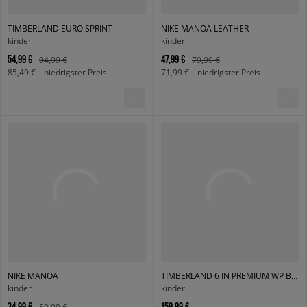
TIMBERLAND EURO SPRINT
NIKE MANOA LEATHER
kinder
kinder
54,99 €
47,99 €
94,99 €
79,99 €
85,49 €
- niedrigster Preis
71,99 €
- niedrigster Preis
NIKE MANOA
TIMBERLAND 6 IN PREMIUM WP BOOT
kinder
kinder
34,99 €
159,99 €
59,99 €