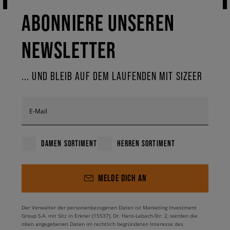
ABONNIERE UNSEREN
NEWSLETTER
... UND BLEIB AUF DEM LAUFENDEN MIT SIZEER
E-Mail
DAMEN SORTIMENT
HERREN SORTIMENT
MELDE DICH AN
Der Verwalter der personenbezogenen Daten ist Marketing Investment
Group S.A. mit Sitz in Erkner (15537), Dr. Hans-Lebach-Str. 2, werden die
oben angegebenen Daten im rechtlich begründeten Interesse des