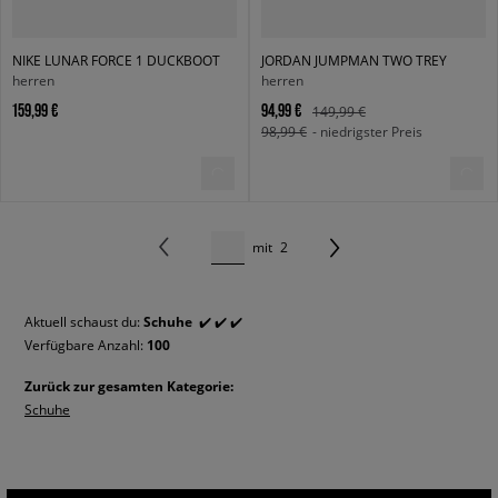
NIKE LUNAR FORCE 1 DUCKBOOT
JORDAN JUMPMAN TWO TREY
herren
herren
159,99 €
94,99 €
149,99 €
98,99 €
- niedrigster Preis
mit
2
Aktuell schaust du:
Schuhe
✔️ ✔️ ✔️
Verfügbare Anzahl:
100
Zurück zur gesamten Kategorie:
Schuhe