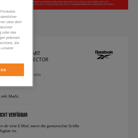
n Produkte
 sämtlicher
onen über dein
darunter
g oder das
en jederzeit
öchtest, die
n unserer
 SWEATSHIRT MIT
RSCHLUSS CL VECTOR
OP
OK
oodies und sweatshirts
inkl. MwSt.
ICHT VERFÜGBAR
en dir eine E-Mail, wenn die gewünschte Größe
fügbar ist.