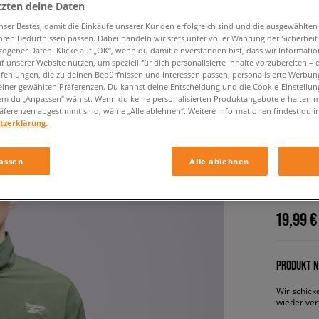
tzten deine Daten
nser Bestes, damit die Einkäufe unserer Kunden erfolgreich sind und die ausgewählte
hren Bedürfnissen passen. Dabei handeln wir stets unter voller Wahrung der Sicherheit
ogener Daten. Klicke auf „OK“, wenn du damit einverstanden bist, dass wir Informati
f unserer Website nutzen, um speziell für dich personalisierte Inhalte vorzubereiten – 
ehlungen, die zu deinen Bedürfnissen und Interessen passen, personalisierte Werbun
einer gewählten Präferenzen. Du kannst deine Entscheidung und die Cookie-Einstellung
em du „Anpassen“ wählst. Wenn du keine personalisierten Produktangebote erhalten m
äferenzen abgestimmt sind, wähle „Alle ablehnen“. Weitere Informationen findest du i
REEBOK
tzerklärung.
REIßVE
TRACKT
assen
Alle ablehnen
herren, h
19,99 €
PRODUKT N
Wir schick
wieder ver