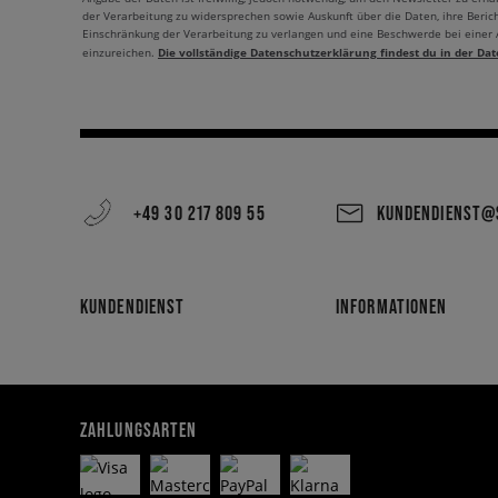
der Verarbeitung zu widersprechen sowie Auskunft über die Daten, ihre Beric
Einschränkung der Verarbeitung zu verlangen und eine Beschwerde bei einer
Die vollständige Datenschutzerklärung findest du in der Dat
einzureichen.
+49 30 217 809 55
KUNDENDIENST@S
KUNDENDIENST
INFORMATIONEN
ZAHLUNGSARTEN