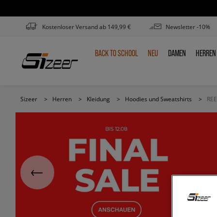
Kostenloser Versand ab 149,99 €
Newsletter -10%
BACK TO SCHOOL
NEU
DAMEN
HERREN
BACK
NEU
DAMEN
HERR
TO
SCHOOL
Sizeer
>
Herren
>
Kleidung
>
Hoodies und Sweatshirts
>
REE