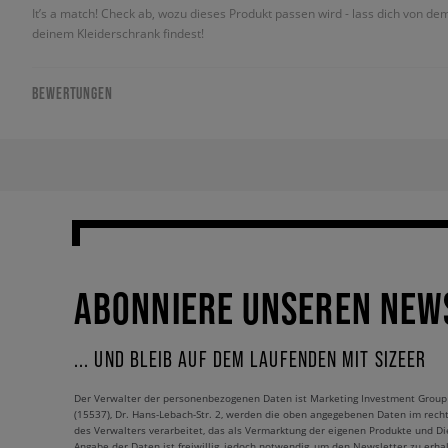
It’s a match! Check ab, wozu dieses Produkt passen wird - lass dich von de
deinem Kleiderschrank findest!
BEWERTUNGEN
ABONNIERE UNSEREN NEW
... UND BLEIB AUF DEM LAUFENDEN MIT SIZEER
Der Verwalter der personenbezogenen Daten ist Marketing Investment Group S.
(15537), Dr. Hans-Lebach-Str. 2, werden die oben angegebenen Daten im rech
des Verwalters verarbeitet, das als Vermarktung der eigenen Produkte und Die
Angabe der Daten ist freiwillig, jedoch notwendig, um den Newsletter zu erhal