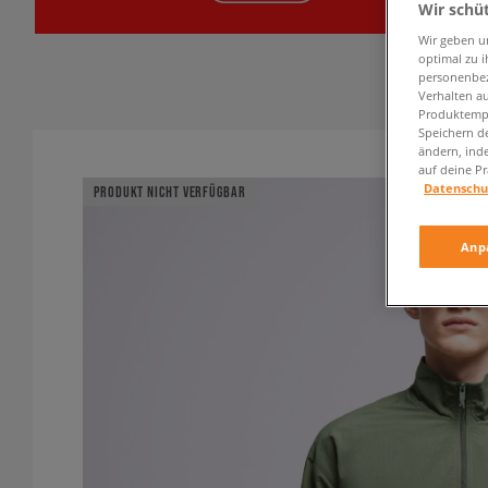
Wir schü
Wir geben u
optimal zu i
personenbez
Verhalten au
Produktempf
Speichern d
ändern, ind
auf deine Pr
Datenschu
PRODUKT NICHT VERFÜGBAR
Anp