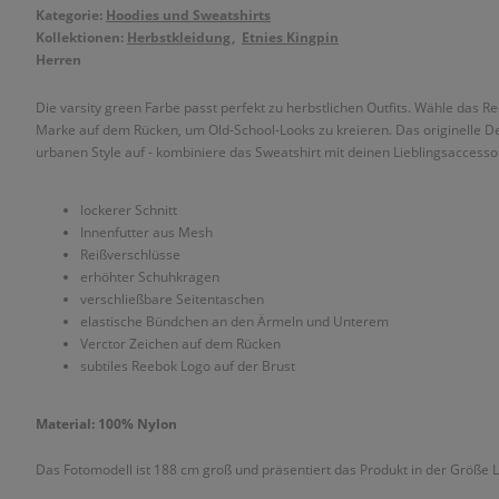
Kategorie:
Hoodies und Sweatshirts
Kollektionen:
Herbstkleidung
Etnies Kingpin
Herren
Die varsity green Farbe passt perfekt zu herbstlichen Outfits. Wähle das 
Marke auf dem Rücken, um Old-School-Looks zu kreieren. Das originelle 
urbanen Style auf - kombiniere das Sweatshirt mit deinen Lieblingsaccess
lockerer Schnitt
Innenfutter aus Mesh
Reißverschlüsse
erhöhter Schuhkragen
verschließbare Seitentaschen
elastische Bündchen an den Ärmeln und Unterem
Verctor Zeichen auf dem Rücken
subtiles Reebok Logo auf der Brust
Material: 100% Nylon
Das Fotomodell ist 188 cm groß und präsentiert das Produkt in der Größe L