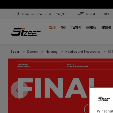
Kostenloser Versand ab 149,99 €
Newsletter -10%
SALE
NEU
DAMEN
HERREN
KINDER
SALE
NEU
DAMEN
HERREN
KINDE
Sizeer
>
Damen
>
Kleidung
>
Hoodies und Sweatshirts
>
RE
Wir schü