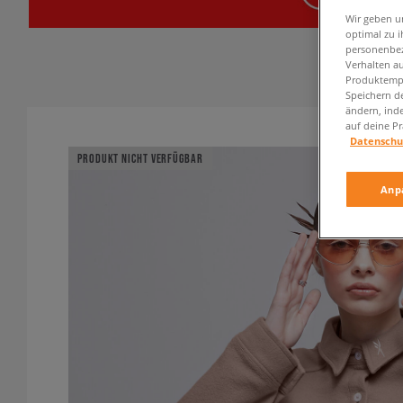
Wir geben u
optimal zu i
personenbez
Verhalten au
Produktempf
Speichern d
ändern, ind
auf deine Pr
Datenschu
PRODUKT NICHT VERFÜGBAR
Anp