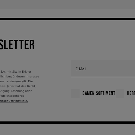
SLETTER
E-Mail
A. mit Sitz in Erkner
tlich begründeten Interesse
nstleistungen gilt. Die
ten. Jeder hat das Recht,
htigung, Löschung oder
DAMEN SORTIMENT
HER
 Aufsichtsbehörde
enschutzrichtlinie.