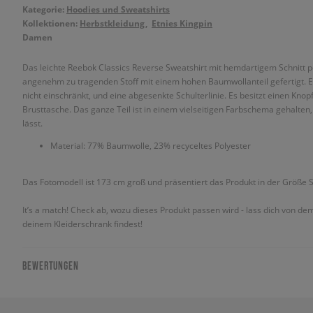
Kategorie:
Hoodies und Sweatshirts
Kollektionen:
Herbstkleidung
Etnies Kingpin
Damen
Das leichte Reebok Classics Reverse Sweatshirt mit hemdartigem Schnitt pe
angenehm zu tragenden Stoff mit einem hohen Baumwollanteil gefertigt. Es
nicht einschränkt, und eine abgesenkte Schulterlinie. Es besitzt einen Kno
Brusttasche. Das ganze Teil ist in einem vielseitigen Farbschema gehalte
lässt.
Material: 77% Baumwolle, 23% recyceltes Polyester
Das Fotomodell ist 173 cm groß und präsentiert das Produkt in der Größe S
It’s a match! Check ab, wozu dieses Produkt passen wird - lass dich von de
deinem Kleiderschrank findest!
BEWERTUNGEN