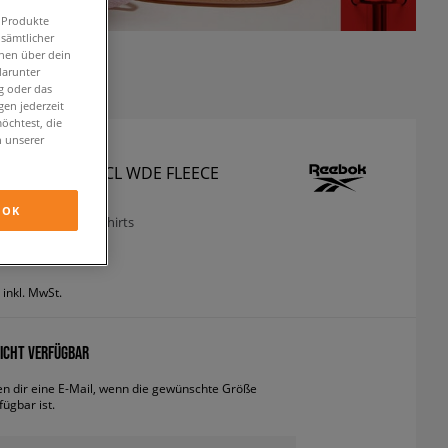
n Produkte
 sämtlicher
onen über dein
darunter
g oder das
en jederzeit
öchtest, die
n unserer
 SWEATSHIRT CL WDE FLEECE
OK
odies und sweatshirts
inkl. MwSt.
ICHT VERFÜGBAR
en dir eine E-Mail, wenn die gewünschte Größe
fügbar ist.