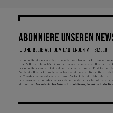
ABONNIERE UNSEREN NEW
... UND BLEIB AUF DEM LAUFENDEN MIT SIZEER
Der Verwalter der personenbezogenen Daten ist Marketing Investment Group S.
(15537), Dr. Hans-Lebach-Str. 2, werden die oben angegebenen Daten im rech
des Verwalters verarbeitet, das als Vermarktung der eigenen Produkte und Die
Angabe der Daten ist freiwillig, jedoch notwendig, um den Newsletter zu erhal
der Verarbeitung zu widersprechen sowie Auskunft über die Daten, ihre Beric
Einschränkung der Verarbeitung zu verlangen und eine Beschwerde bei einer
Die vollständige Datenschutzerklärung findest du in der Dat
einzureichen.