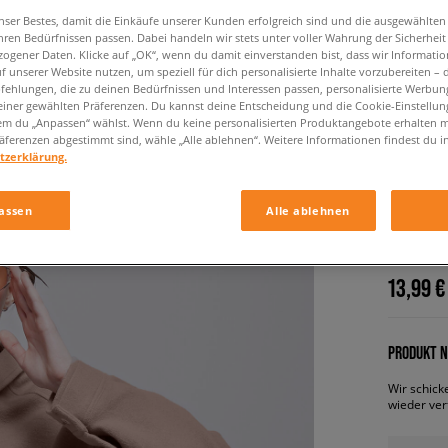
nser Bestes, damit die Einkäufe unserer Kunden erfolgreich sind und die ausgewählte
hren Bedürfnissen passen. Dabei handeln wir stets unter voller Wahrung der Sicherheit
ogener Daten. Klicke auf „OK“, wenn du damit einverstanden bist, dass wir Informati
f unserer Website nutzen, um speziell für dich personalisierte Inhalte vorzubereiten – 
ehlungen, die zu deinen Bedürfnissen und Interessen passen, personalisierte Werbun
einer gewählten Präferenzen. Du kannst deine Entscheidung und die Cookie-Einstellung
em du „Anpassen“ wählst. Wenn du keine personalisierten Produktangebote erhalten m
äferenzen abgestimmt sind, wähle „Alle ablehnen“. Weitere Informationen findest du i
tzerklärung.
REEBOK
LAYER
assen
Alle ablehnen
damen, ho
13,99 €
PRODUKT N
Wir schick
wieder ver