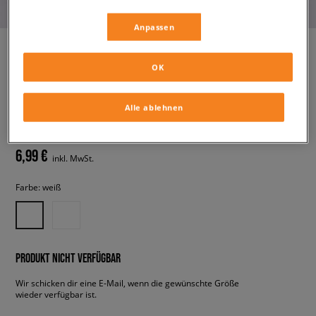
Anpassen
OK
REEBOK SOCKEN 3 PACK
SOCKS QUARTER
Alle ablehnen
unisex, socken
6,99 €
inkl. MwSt.
Farbe:
weiß
PRODUKT NICHT VERFÜGBAR
Wir schicken dir eine E-Mail, wenn die gewünschte Größe
wieder verfügbar ist.