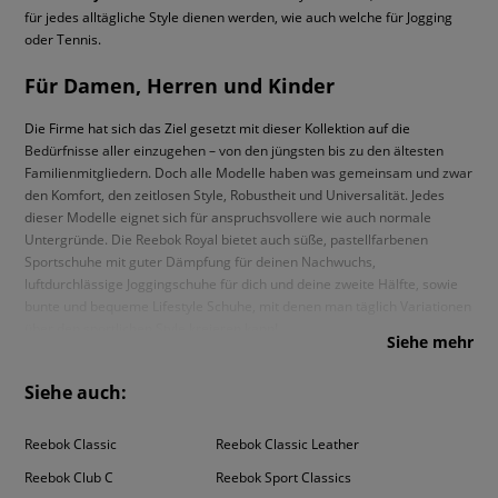
für jedes alltägliche Style dienen werden, wie auch welche für Jogging
oder Tennis.
Für Damen, Herren und Kinder
Die Firme hat sich das Ziel gesetzt mit dieser Kollektion auf die
Bedürfnisse aller einzugehen – von den jüngsten bis zu den ältesten
Familienmitgliedern. Doch alle Modelle haben was gemeinsam und zwar
den Komfort, den zeitlosen Style, Robustheit und Universalität. Jedes
dieser Modelle eignet sich für anspruchsvollere wie auch normale
Untergründe. Die Reebok Royal bietet auch süße, pastellfarbenen
Sportschuhe mit guter Dämpfung für deinen Nachwuchs,
luftdurchlässige Joggingschuhe für dich und deine zweite Hälfte, sowie
bunte und bequeme Lifestyle Schuhe, mit denen man täglich Variationen
über den sportlichen Style kreieren kann!
Siehe mehr
Siehe auch:
Reebok Classic
Reebok Classic Leather
Reebok Club C
Reebok Sport Classics