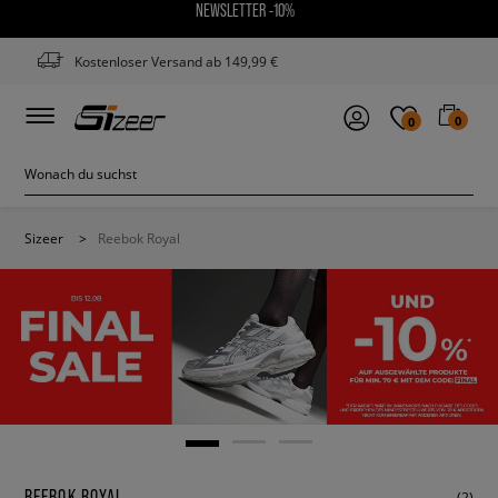
NEWSLETTER -10%
Kostenloser Versand ab 149,99 €
0
0
Sizeer
>
Reebok Royal
REEBOK ROYAL
(2)