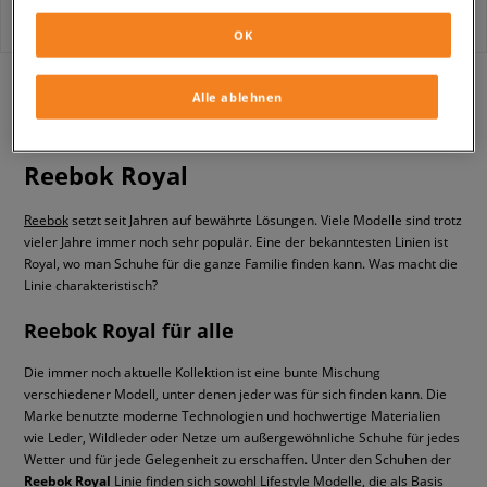
OK
mit
1
Alle ablehnen
Reebok Royal
Reebok
setzt seit Jahren auf bewährte Lösungen. Viele Modelle sind trotz
vieler Jahre immer noch sehr populär. Eine der bekanntesten Linien ist
Royal, wo man Schuhe für die ganze Familie finden kann. Was macht die
Linie charakteristisch?
Reebok Royal für alle
Die immer noch aktuelle Kollektion ist eine bunte Mischung
verschiedener Modell, unter denen jeder was für sich finden kann. Die
Marke benutzte moderne Technologien und hochwertige Materialien
wie Leder, Wildleder oder Netze um außergewöhnliche Schuhe für jedes
Wetter und für jede Gelegenheit zu erschaffen. Unter den Schuhen der
Reebok Royal
Linie finden sich sowohl Lifestyle Modelle, die als Basis