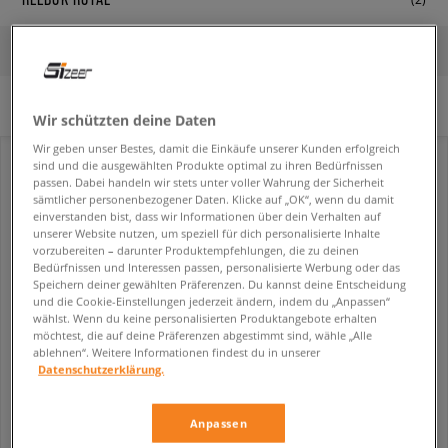
FILTER
SORTIERE
Es wurden keine Filter ausgewählt.
Wir schützten deine Daten
Wir geben unser Bestes, damit die Einkäufe unserer Kunden erfolgreich
sind und die ausgewählten Produkte optimal zu ihren Bedürfnissen
passen. Dabei handeln wir stets unter voller Wahrung der Sicherheit
sämtlicher personenbezogener Daten. Klicke auf „OK“, wenn du damit
einverstanden bist, dass wir Informationen über dein Verhalten auf
unserer Website nutzen, um speziell für dich personalisierte Inhalte
vorzubereiten – darunter Produktempfehlungen, die zu deinen
Bedürfnissen und Interessen passen, personalisierte Werbung oder das
Speichern deiner gewählten Präferenzen. Du kannst deine Entscheidung
und die Cookie-Einstellungen jederzeit ändern, indem du „Anpassen“
wählst. Wenn du keine personalisierten Produktangebote erhalten
möchtest, die auf deine Präferenzen abgestimmt sind, wähle „Alle
ablehnen“. Weitere Informationen findest du in unserer
REEBOK ROYAL CL JOG 3.0
REEBOK ROYAL CL JOG 3.0
Datenschutzerklärung.
kinder
kinder
14,99 €
14,99 €
39,99 €
39,99 €
Anpassen
17,99 €
- niedrigster Preis
17,99 €
- niedrigster Preis