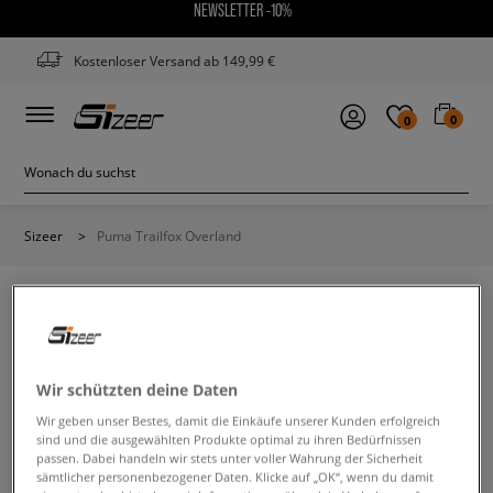
NEWSLETTER -10%
Kostenloser Versand ab 149,99 €
0
0
Sizeer
>
Puma Trailfox Overland
PUMA TRAILFOX OVERLAND
Wir schützten deine Daten
Wir geben unser Bestes, damit die Einkäufe unserer Kunden erfolgreich
Ändere den Suchbegriff. Versuche, weniger Filter zu
sind und die ausgewählten Produkte optimal zu ihren Bedürfnissen
verwenden.
passen. Dabei handeln wir stets unter voller Wahrung der Sicherheit
sämtlicher personenbezogener Daten. Klicke auf „OK“, wenn du damit