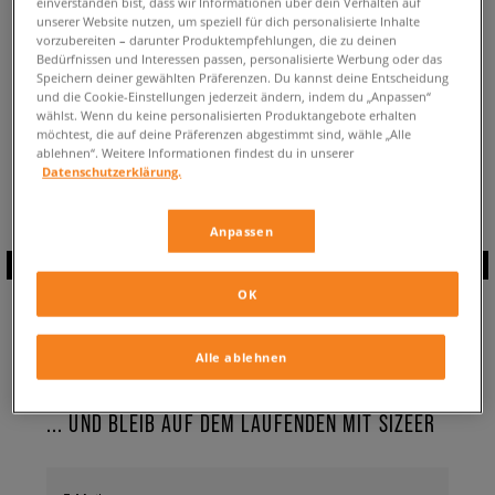
einverstanden bist, dass wir Informationen über dein Verhalten auf
ZURÜCK ZUM SHOP
unserer Website nutzen, um speziell für dich personalisierte Inhalte
vorzubereiten – darunter Produktempfehlungen, die zu deinen
Bedürfnissen und Interessen passen, personalisierte Werbung oder das
Speichern deiner gewählten Präferenzen. Du kannst deine Entscheidung
und die Cookie-Einstellungen jederzeit ändern, indem du „Anpassen“
wählst. Wenn du keine personalisierten Produktangebote erhalten
möchtest, die auf deine Präferenzen abgestimmt sind, wähle „Alle
Aktuell schaust du:
Puma Trailfox Overland ✔️
für Damen
ablehnen“. Weitere Informationen findest du in unserer
Verfügbare Anzahl:
0
Datenschutzerklärung.
Anpassen
ABONNIERE UNSEREN
OK
NEWSLETTER
Alle ablehnen
... UND BLEIB AUF DEM LAUFENDEN MIT SIZEER