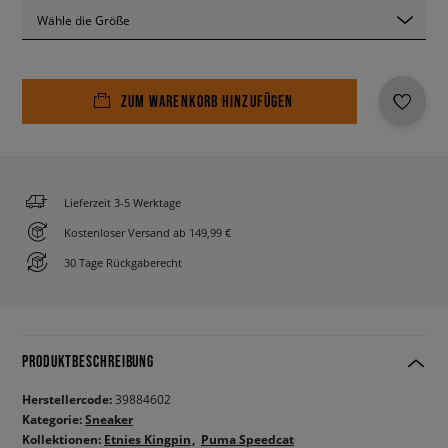
Wähle die Größe
ZUM WARENKORB HINZUFÜGEN
Lieferzeit 3-5 Werktage
Kostenloser Versand ab 149,99 €
30 Tage Rückgaberecht
PRODUKTBESCHREIBUNG
Herstellercode:
39884602
Kategorie:
Sneaker
Kollektionen:
Etnies Kingpin
Puma Speedcat