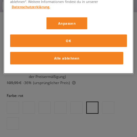
ablehnen“. Weitere Informationen findest du in unserer
-10% ab 70€ mit dem Code:
FINAL
Datenschutzerklärung.
Anpassen
PUMA SPEEDCAT OG
OK
herren, sneaker
Alle ablehnen
69,99 €
inkl. MwSt.
74,99 €
-7%
(der niedrigste Preis der letzten 30 Tage vor Anwendung
der Preisermäßigung)
109,99 €
-36%
(ursprünglicher Preis)
Farbe:
rot