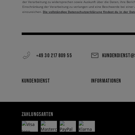
der Verarbeitung zu widersprechen sowie Auskunft über die Daten, ihre Beric
Einschränkung der Verarbeitung zu verlangen und eine Beschwerde bei einer
Die vollständige Datenschutzerklärung findest du in der Dat
einzureichen.
+49 30 217 809 55
KUNDENDIENST@S
KUNDENDIENST
INFORMATIONEN
ZAHLUNGSARTEN