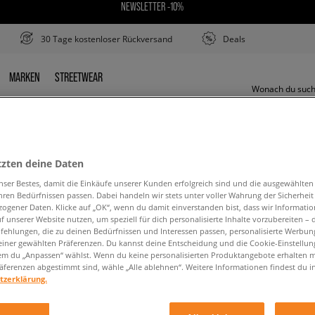
NEWSLETTER -10%
30 Tage kostenloser Rückversand
Deals
MARKEN
STREETWEAR
R
MARKEN
STREETWEAR
tzten deine Daten
PUMA RS-X BUBBLE
nser Bestes, damit die Einkäufe unserer Kunden erfolgreich sind und die ausgewählte
hren Bedürfnissen passen. Dabei handeln wir stets unter voller Wahrung der Sicherheit
ogener Daten. Klicke auf „OK“, wenn du damit einverstanden bist, dass wir Informati
f unserer Website nutzen, um speziell für dich personalisierte Inhalte vorzubereiten – 
ehlungen, die zu deinen Bedürfnissen und Interessen passen, personalisierte Werbun
einer gewählten Präferenzen. Du kannst deine Entscheidung und die Cookie-Einstellung
em du „Anpassen“ wählst. Wenn du keine personalisierten Produktangebote erhalten m
äferenzen abgestimmt sind, wähle „Alle ablehnen“. Weitere Informationen findest du i
den Suchbegriff. Versuche, weniger Filter zu ve
tzerklärung.
ZURÜCK ZUM SHOP