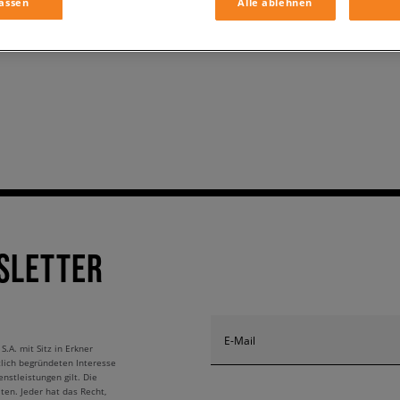
assen
Alle ablehnen
SLETTER
E-Mail
A. mit Sitz in Erkner
tlich begründeten Interesse
nstleistungen gilt. Die
ten. Jeder hat das Recht,