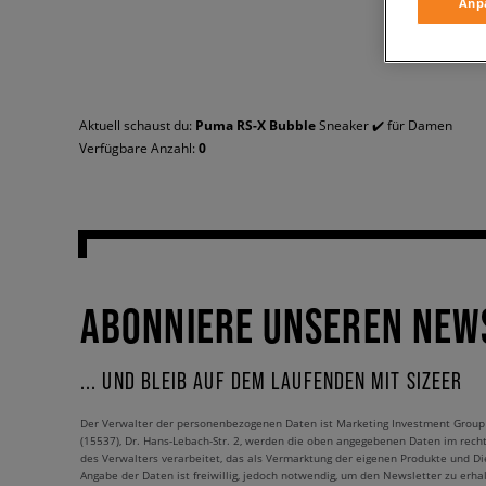
Anp
Aktuell schaust du:
Puma RS-X Bubble
Sneaker ✔️ für Damen
Verfügbare Anzahl:
0
ABONNIERE UNSEREN NEW
... UND BLEIB AUF DEM LAUFENDEN MIT SIZEER
Der Verwalter der personenbezogenen Daten ist Marketing Investment Group S.
(15537), Dr. Hans-Lebach-Str. 2, werden die oben angegebenen Daten im rech
des Verwalters verarbeitet, das als Vermarktung der eigenen Produkte und Die
Angabe der Daten ist freiwillig, jedoch notwendig, um den Newsletter zu erhal