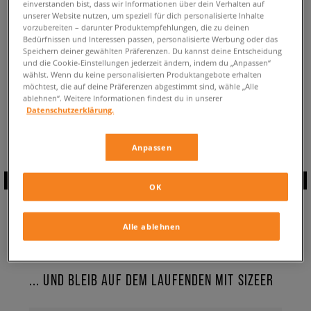
einverstanden bist, dass wir Informationen über dein Verhalten auf
ZURÜCK ZUM SHOP
unserer Website nutzen, um speziell für dich personalisierte Inhalte
vorzubereiten – darunter Produktempfehlungen, die zu deinen
Bedürfnissen und Interessen passen, personalisierte Werbung oder das
Speichern deiner gewählten Präferenzen. Du kannst deine Entscheidung
und die Cookie-Einstellungen jederzeit ändern, indem du „Anpassen“
wählst. Wenn du keine personalisierten Produktangebote erhalten
möchtest, die auf deine Präferenzen abgestimmt sind, wähle „Alle
Aktuell schaust du:
Puma RS-2K Internet Exploring
Sneaker
✔️
für
ablehnen“. Weitere Informationen findest du in unserer
Herren
Datenschutzerklärung.
Verfügbare Anzahl:
0
Anpassen
OK
ABONNIERE UNSEREN
Alle ablehnen
NEWSLETTER
... UND BLEIB AUF DEM LAUFENDEN MIT SIZEER