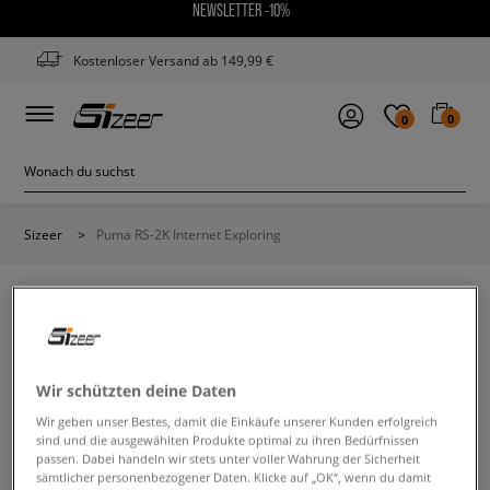
NEWSLETTER -10%
Kostenloser Versand ab 149,99 €
0
0
Sizeer
>
Puma RS-2K Internet Exploring
PUMA RS-2K INTERNET EXPLORING
Wir schützten deine Daten
Wir geben unser Bestes, damit die Einkäufe unserer Kunden erfolgreich
Ändere den Suchbegriff. Versuche, weniger Filter zu
sind und die ausgewählten Produkte optimal zu ihren Bedürfnissen
verwenden.
passen. Dabei handeln wir stets unter voller Wahrung der Sicherheit
sämtlicher personenbezogener Daten. Klicke auf „OK“, wenn du damit