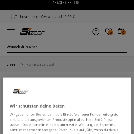
NEWSLETTER -10%
Kostenloser Versand ab 149,99 €
0
0
Sizeer
>
Puma Deva Boot
PUMA DEVA BOOT
Wir schützten deine Daten
Wir geben unser Bestes, damit die Einkäufe unserer Kunden erfolgreich
Ändere den Suchbegriff. Versuche, weniger Filter zu
sind und die ausgewählten Produkte optimal zu ihren Bedürfnissen
verwenden.
passen. Dabei handeln wir stets unter voller Wahrung der Sicherheit
sämtlicher personenbezogener Daten. Klicke auf „OK“, wenn du damit