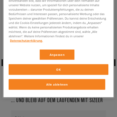
einverstanden bist, dass wir Informationen über dein Verhalten auf
ZURÜCK ZUM SHOP
unserer Website nutzen, um speziell für dich personalisierte Inhalte
vorzubereiten – darunter Produktempfehlungen, die zu deinen
Bedürfnissen und Interessen passen, personalisierte Werbung oder das
Speichern deiner gewählten Präferenzen. Du kannst deine Entscheidung
und die Cookie-Einstellungen jederzeit ändern, indem du „Anpassen“
wählst. Wenn du keine personalisierten Produktangebote erhalten
möchtest, die auf deine Präferenzen abgestimmt sind, wähle „Alle
Aktuell schaust du:
Puma Deva Boot
Sneaker
✔️
für Damen
ablehnen“. Weitere Informationen findest du in unserer
Verfügbare Anzahl:
0
Datenschutzerklärung.
Anpassen
ABONNIERE UNSEREN
OK
NEWSLETTER
Alle ablehnen
... UND BLEIB AUF DEM LAUFENDEN MIT SIZEER