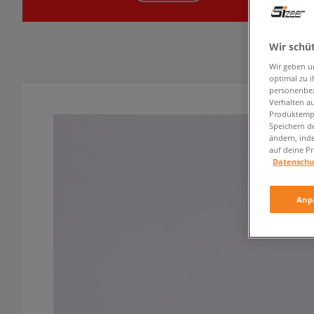
Wir schü
Wir geben u
optimal zu i
personenbez
Verhalten au
Produktempf
Speichern d
ändern, ind
auf deine Pr
Datenschu
Anp