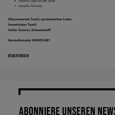
Swoosh Logo an der Seite
metallic Akzente
Obermaterial: Textil, synthetisches Leder
Innenfutter: Textil
Sohle: Gummi, Schaumstoff
Herstellercode: HV6353-001
BEWERTUNGEN
ABONNIERE UNSEREN NEW