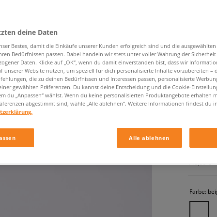
tzten deine Daten
nser Bestes, damit die Einkäufe unserer Kunden erfolgreich sind und die ausgewählte
hren Bedürfnissen passen. Dabei handeln wir stets unter voller Wahrung der Sicherheit
ogener Daten. Klicke auf „OK“, wenn du damit einverstanden bist, dass wir Informati
f unserer Website nutzen, um speziell für dich personalisierte Inhalte vorzubereiten – 
ehlungen, die zu deinen Bedürfnissen und Interessen passen, personalisierte Werbun
NIKE W 
einer gewählten Präferenzen. Du kannst deine Entscheidung und die Cookie-Einstellung
em du „Anpassen“ wählst. Wenn du keine personalisierten Produktangebote erhalten m
damen, s
äferenzen abgestimmt sind, wähle „Alle ablehnen“. Weitere Informationen findest du i
tzerklärung.
99,99 €
assen
Alle ablehnen
104,99 €
-
119,99 €
-
Farbe:
bei