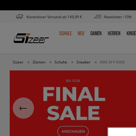
Kostenloser Versand ab 149,99 €
Newsletter -10%
SCHULE
NEU
DAMEN
HERREN
KIND
SCHULE
NEU
DAMEN
HERREN
KIN
Sizeer
>
Damen
>
Schuhe
>
Sneaker
>
NIKE W P-6000