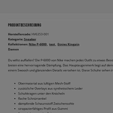
PRODUKTBESCHREIBUNG
Herstellercode:
HV6353-001
Kategorie:
Sneaker
Kollektionen:
Nike P-6000
test
Etnies Kingpin
Damen
Du willst auffallen? Die P-6000 von Nike machen jedes Outfit zu etwas Be
bieten eine hervorragende Dämpfung. Das Hauptaugenmerk liegt auf dem 
einem Swoosh und glänzenden Details versehen ist. Diese Schuhe sehen in j
Obermaterial aus luftigen Mesh-Stoff
zusätzliche Overlays aus synthetischem Leder
Schuhkragen unter den Knöcheln
flache Schnürsenkel
dämpfende Schaumstoff Zwischensohle
strapazierfähiges Profil aus Gummi