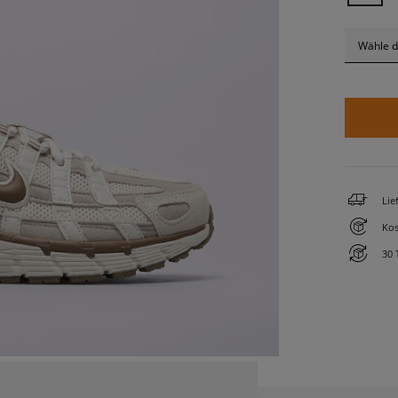
Wähle d
Lie
Kos
30 