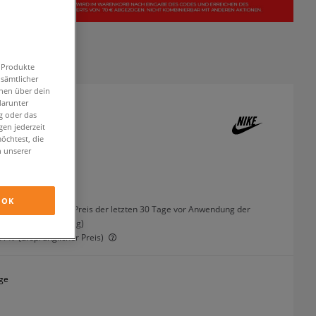
n Produkte
 sämtlicher
onen über dein
darunter
g oder das
P-6000
en jederzeit
öchtest, die
neaker
n unserer
inkl. MwSt.
OK
5%
(der niedrigste Preis der letzten 30 Tage vor Anwendung der
Preisermäßigung)
17%
(ursprünglicher Preis)
ge