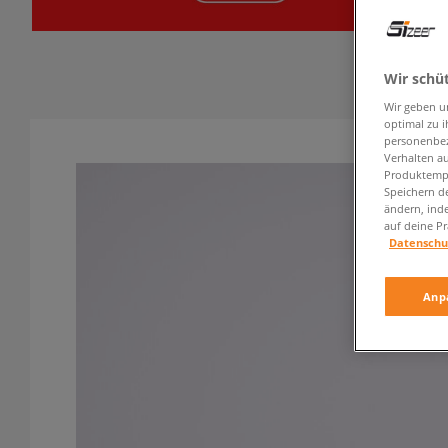
Wir schü
Wir geben u
optimal zu i
personenbez
Verhalten au
Produktempf
Speichern d
ändern, ind
auf deine Pr
Datenschu
Anp