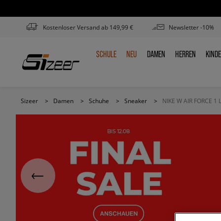
Kostenloser Versand ab 149,99 €
Newsletter -10%
SCHULE
NEU
DAMEN
HERREN
KIND
SCHULE
NEU
DAMEN
HERREN
KIN
Sizeer
>
Damen
>
Schuhe
>
Sneaker
>
NIKE W AIR FORCE 1 