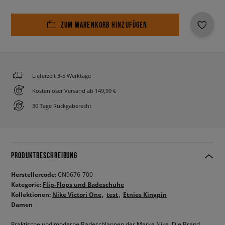
ZUM WARENKORB HINZUFÜGEN
Lieferzeit 3-5 Werktage
Kostenloser Versand ab 149,99 €
30 Tage Rückgaberecht
PRODUKTBESCHREIBUNG
Herstellercode:
CN9676-700
Kategorie:
Flip-Flops und Badeschuhe
Kollektionen:
Nike Victori One
test
Etnies Kingpin
Damen
Praktische und moderne Badeschlappen der Marke Nike. Die Brand