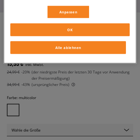
Anpassen
OK
NIKE VICTORI PRINT
damen, flip-flops und badeschuhe
Alle ablehnen
19,99 €
inkl. MwSt.
24,99 €
-20%
(der niedrigste Preis der letzten 30 Tage vor Anwendung
der Preisermäßigung)
34,99 €
-43%
(ursprünglicher Preis)
Farbe:
multicolor
Wähle die Größe